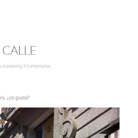
 CALLE
o
,
marketing
.
2 Comentarios
is, ¿os gusta?