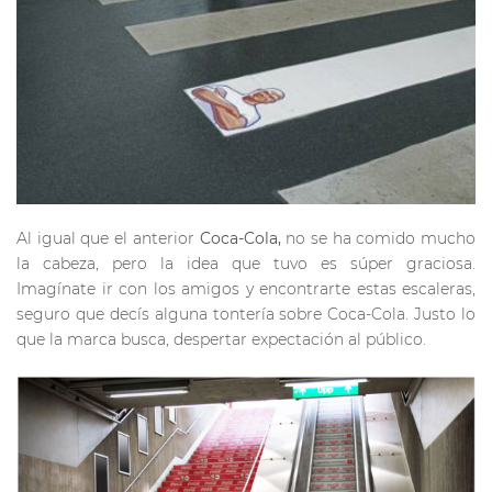
Al igual que el anterior
Coca-Cola,
no se ha comido mucho
la cabeza, pero la idea que tuvo es súper graciosa.
Imagínate ir con los amigos y encontrarte estas escaleras,
seguro que decís alguna tontería sobre Coca-Cola. Justo lo
que la marca busca, despertar expectación al público.