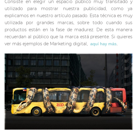
Consiste en elegir un espacio público muy transitado y
utilizado para mostrar nuestra publicidad, como ya
explicamos en nuestro artículo pasado. Esta técnica es muy
utilizada por grandes marcas, sobre todo cuando sus
productos están en la fase de madurez. De esta manera
recuerdan al público que la marca está presente. Si quieres
ver más ejemplos de Marketing digital,
aquí hay más
.