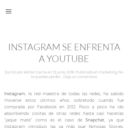
INSTAGRAM SE ENFRENTA
A YOUTUBE
Escrito por
Adrián García
en
13 junio, 2018
. Publicado en
marketing
,
No
te puedes perder...
.
Deja un comentario
Instagram
, la red maestra de todas las redes, ha sabido
moverse estos últimos años, sobretodo cuando fue
comprada por Facebook en 2012. Poco a poco ha ido
absorbiendo cositas de otras redes hasta casi hacerlas
“jaque mate” como es el caso de
Snapchat
, ya que
Instagram introdujo las ya más que famosas Stories,