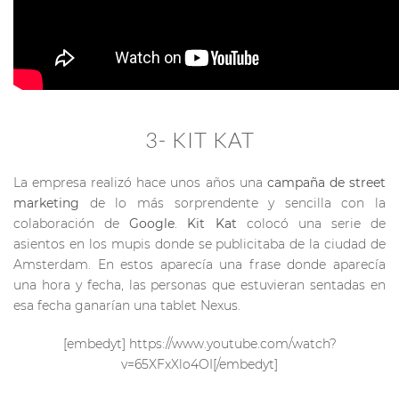
3- KIT KAT
La empresa realizó hace unos años una
campaña de street
marketing
de lo más sorprendente y sencilla con la
colaboración de
Google
.
Kit Kat
colocó una serie de
asientos en los mupis donde se publicitaba de la ciudad de
Amsterdam. En estos aparecía una frase donde aparecía
una hora y fecha, las personas que estuvieran sentadas en
esa fecha ganarían una tablet Nexus.
[embedyt] https://www.youtube.com/watch?
v=65XFxXlo4OI[/embedyt]