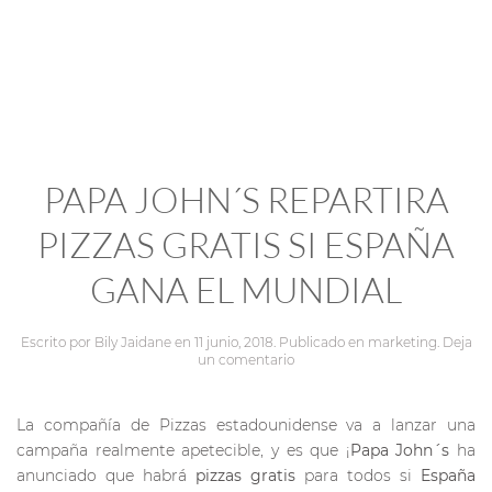
PAPA JOHN´S REPARTIRA
PIZZAS GRATIS SI ESPAÑA
GANA EL MUNDIAL
Escrito por
Bily Jaidane
en
11 junio, 2018
. Publicado en
marketing
.
Deja
un comentario
La compañía de Pizzas estadounidense va a lanzar una
campaña realmente apetecible, y es que ¡
Papa John´s
ha
anunciado que habrá
pizzas gratis
para todos si
España