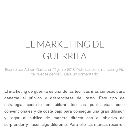
EL MARKETING DE
GUERRILA
Escrito por
Adrián García
en
12 junio, 2018
. Publicado en
marketing
,
No
te puedes perder...
.
Deja un comentario
El
marketing de guerrila
es una de las
técnicas
más curiosas para
ganarse al público y diferenciarse del resto.
Este tipo de
estrategia
consiste en utilizar
técnicas publicitarias
poco
convencionales y de coste bajo para conseguir una gran difusión
y llegar al
público
de manera directa con el objetivo de
sorprender y hacer algo diferente.
Para ello las marcas recurren