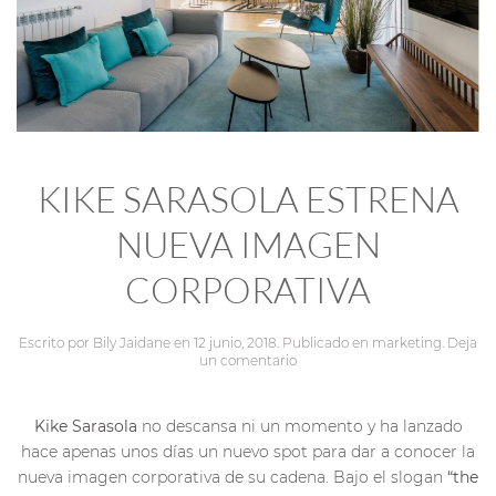
KIKE SARASOLA ESTRENA
NUEVA IMAGEN
CORPORATIVA
Escrito por
Bily Jaidane
en
12 junio, 2018
. Publicado en
marketing
.
Deja
un comentario
Kike Sarasola
no descansa ni un momento y ha lanzado
hace apenas unos días un nuevo spot para dar a conocer la
nueva imagen corporativa de su cadena. Bajo el slogan
“the