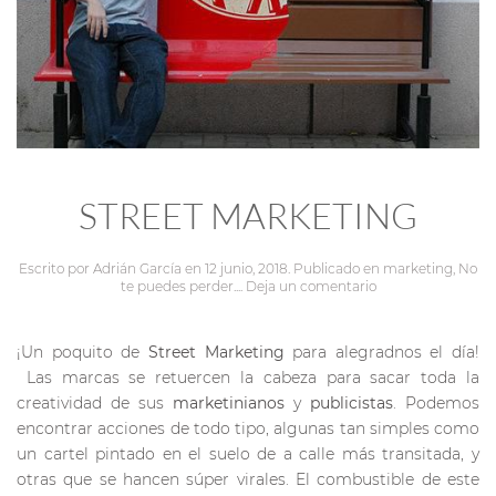
STREET MARKETING
Escrito por
Adrián García
en
12 junio, 2018
. Publicado en
marketing
,
No
te puedes perder...
.
Deja un comentario
¡Un poquito de
Street Marketing
para alegradnos el día!
Las marcas se retuercen la cabeza para sacar toda la
creatividad de sus
marketinianos
y
publicistas
. Podemos
encontrar acciones de todo tipo, algunas tan simples como
un cartel pintado en el suelo de a calle más transitada, y
otras que se hancen súper virales. El combustible de este