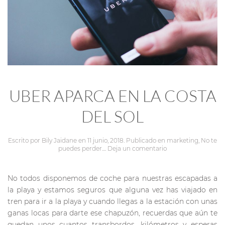
UBER APARCA EN LA COSTA
DEL SOL
Escrito por
Bily Jaidane
en
11 junio, 2018
. Publicado en
marketing
,
No te
puedes perder...
.
Deja un comentario
No todos disponemos de coche para nuestras escapadas a
la playa y estamos seguros que alguna vez has viajado en
tren para ir a la playa y cuando llegas a la estación con unas
ganas locas para darte ese chapuzón, recuerdas que aún te
quedan unos cuantos transbordos, kilómetros y esperas