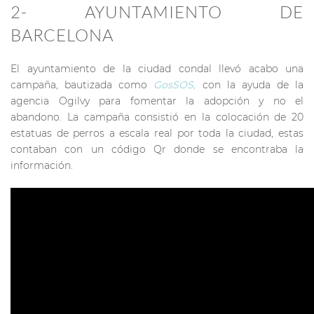
2- AYUNTAMIENTO DE
BARCELONA
El ayuntamiento de la ciudad condal llevó acabo una
campaña, bautizada como
GosSOS,
con la ayuda de la
agencia Ogilvy para fomentar la adopción y no el
abandono. La campaña consistió en la colocación de 20
estatuas de perros a escala real por toda la ciudad, estas
contaban con un código Qr donde se encontraba la
información.