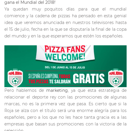
gana el Mundial del 2018!
Ya quedan muy poquitos días para que el mundial
comience y la cadena de pizzas ha pensado en esta genial
idea que veremos anunciada en nuestros televisores hasta
el 15 de julio, fecha en la que se disputaría la final de la copa
del mundo y en la que esperamos que estén los españoles.
Pero hablemos de
marketing
, ya que esta estrategia de
relacionar el deporte rey con las promociones de algunas
marcas, no es la primera vez que pasa. Es cierto que si la
Roja se alza con el título será una enorme alegría para los
españoles, pero a los que no les hace tanta gracia es a las
empresas que basan sus promociones con la victoria de la
selección.