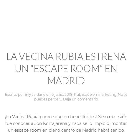
LA VECINA RUBIA ESTRENA
UN “ESCAPE ROOM” EN
MADRID
Escrito por
Bily Jaidane
en
6 junio, 2018
. Publicado en
marketing
,
No te
puedes perder...
.
Deja un comentario
¡La
Vecina Rubia
parece que no tiene límites! Si su obsesión
fue conocer a Jon Kortajarena y nada se lo impidió, montar
un
escape room
en pleno centro de Madrid habrá tenido