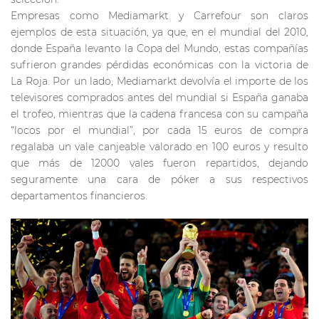
Empresas como Mediamarkt y Carrefour son claros
ejemplos de esta situación, ya que, en el mundial del 2010,
donde España levanto la Copa del Mundo, estas compañías
sufrieron grandes pérdidas económicas con la victoria de
La Roja. Por un lado, Mediamarkt devolvía el importe de los
televisores comprados antes del mundial si España ganaba
el trofeo, mientras que la cadena francesa con su campaña
“locos por el mundial”, por cada 15 euros de compra
regalaba un vale canjeable valorado en 100 euros y resulto
que más de 12000 vales fueron repartidos, dejando
seguramente una cara de póker a sus respectivos
departamentos financieros.