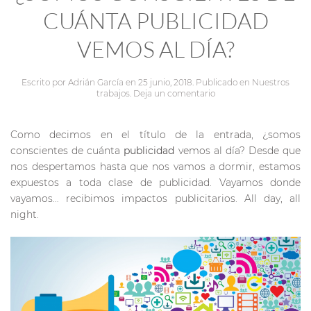
CUÁNTA PUBLICIDAD
VEMOS AL DÍA?
Escrito por
Adrián García
en
25 junio, 2018
. Publicado en
Nuestros
trabajos
.
Deja un comentario
Como decimos en el título de la entrada, ¿somos
conscientes de cuánta
publicidad
vemos al día? Desde que
nos despertamos hasta que nos vamos a dormir, estamos
expuestos a toda clase de publicidad. Vayamos donde
vayamos… recibimos impactos publicitarios. All day, all
night.