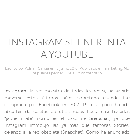
INSTAGRAM SE ENFRENTA
A YOUTUBE
Escrito por
Adrián García
en
13 junio, 2018
. Publicado en
marketing
,
No
te puedes perder...
.
Deja un comentario
Instagram
, la red maestra de todas las redes, ha sabido
moverse estos últimos años, sobretodo cuando fue
comprada por Facebook en 2012. Poco a poco ha ido
absorbiendo cositas de otras redes hasta casi hacerlas
“jaque mate” como es el caso de
Snapchat
, ya que
Instagram introdujo las ya más que famosas Stories,
dejando a la red obsoleta (Snapchat). Como ha anunciado