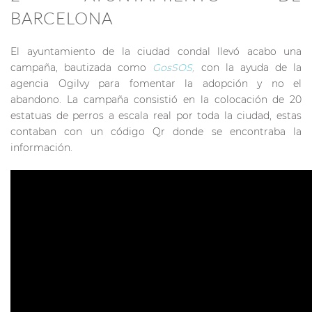
BARCELONA
El ayuntamiento de la ciudad condal llevó acabo una
campaña, bautizada como
GosSOS,
con la ayuda de la
agencia Ogilvy para fomentar la adopción y no el
abandono. La campaña consistió en la colocación de 20
estatuas de perros a escala real por toda la ciudad, estas
contaban con un código Qr donde se encontraba la
información.