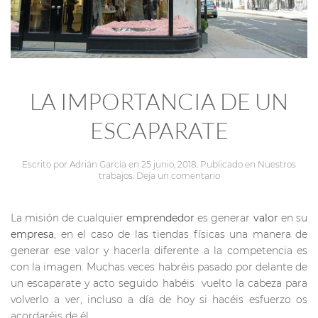
LA IMPORTANCIA DE UN
ESCAPARATE
Escrito por
Adrián García
en
25 junio, 2018
. Publicado en
Nuestros
trabajos
.
Deja un comentario
La misión de cualquier
emprendedor
es generar
valor
en su
empresa
, en el caso de las tiendas físicas una manera de
generar ese valor y hacerla diferente a la competencia es
con la imagen. Muchas veces habréis pasado por delante de
un escaparate y acto seguido habéis vuelto la cabeza para
volverlo a ver, incluso a día de hoy si hacéis esfuerzo os
acordaréis de él.