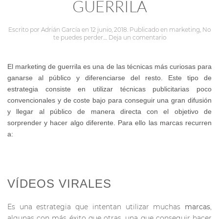
GUERRILA
Escrito por
Adrián García
en
12 junio, 2018
. Publicado en
marketing
,
No
te puedes perder...
.
Deja un comentario
El
marketing de guerrila
es una de las
técnicas
más curiosas para
ganarse al público y diferenciarse del resto.
Este tipo de
estrategia
consiste en utilizar
técnicas publicitarias
poco
convencionales y de coste bajo para conseguir una gran difusión
y llegar al
público
de manera directa con el objetivo de
sorprender y hacer algo diferente.
Para ello las marcas recurren
a:
VÍDEOS VIRALES
Es una estrategia que intentan utilizar muchas
marcas
,
algunas con más éxito que otras, una que conseguir hacer