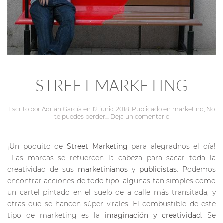
STREET MARKETING
Escrito por
Adrián García
en
12 junio, 2018
. Publicado en
marketing
,
No
te puedes perder...
.
Deja un comentario
¡Un poquito de
Street Marketing
para alegradnos el día!
Las marcas se retuercen la cabeza para sacar toda la
creatividad de sus
marketinianos
y
publicistas
. Podemos
encontrar acciones de todo tipo, algunas tan simples como
un cartel pintado en el suelo de a calle más transitada, y
otras que se hancen súper virales. El combustible de este
tipo de marketing es la
imaginación y creatividad
. Se