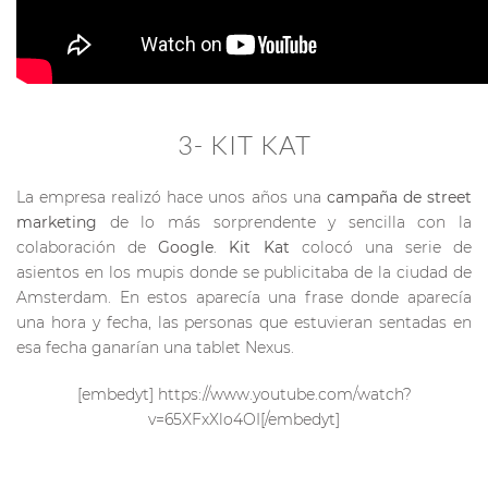
3- KIT KAT
La empresa realizó hace unos años una
campaña de street
marketing
de lo más sorprendente y sencilla con la
colaboración de
Google
.
Kit Kat
colocó una serie de
asientos en los mupis donde se publicitaba de la ciudad de
Amsterdam. En estos aparecía una frase donde aparecía
una hora y fecha, las personas que estuvieran sentadas en
esa fecha ganarían una tablet Nexus.
[embedyt] https://www.youtube.com/watch?
v=65XFxXlo4OI[/embedyt]