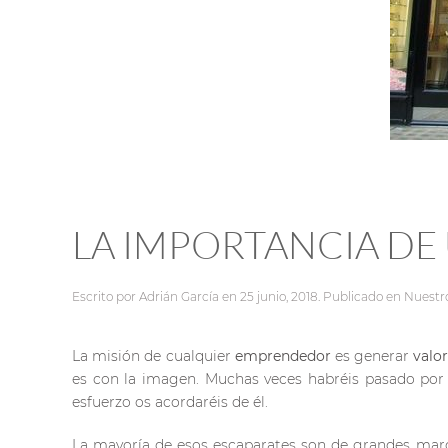
LA IMPORTANCIA DE
Escrito por
Adrián García
en
25 junio, 2018
. Publicado en
Nuestro
La misión de cualquier
emprendedor
es generar
valo
es con la imagen. Muchas veces habréis pasado por d
esfuerzo os acordaréis de él.
La mayoría de esos escaparates son de grandes mar