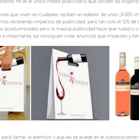
bstante, no es el único medio publicitario que utilizan las organiz
as que viven en ciudades reciben al rededor de unos ¡3.000 im
mos recibiendo impactos de publicidad, pero tan solo el 12% de 
os acostumbrados pero la masiva publicidad hace que nuestro cer
 e importante, así consiguen crear anuncios que impacten y lla
 para llamar la atención y que así se quede en el subconsciente d