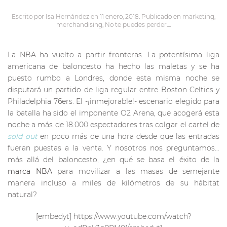
Escrito por
Isa Hernández
en
11 enero, 2018
. Publicado en
marketing
,
merchandising
,
No te puedes perder...
.
La NBA ha vuelto a partir fronteras. La potentísima liga
americana de baloncesto ha hecho las maletas y se ha
puesto rumbo a Londres, donde esta misma noche se
disputará un partido de liga regular entre Boston Celtics y
Philadelphia 76ers. El -¡inmejorable!- escenario elegido para
la batalla ha sido el imponente O2 Arena, que acogerá esta
noche a más de 18.000 espectadores tras colgar el cartel de
sold out
en poco más de una hora desde que las entradas
fueran puestas a la venta. Y nosotros nos preguntamos…
más allá del baloncesto, ¿en qué se basa el éxito de la
marca NBA
para movilizar a las masas de semejante
manera incluso a miles de kilómetros de su hábitat
natural?
[embedyt] https://www.youtube.com/watch?