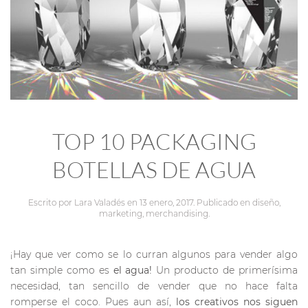
TOP 10 PACKAGING
BOTELLAS DE AGUA
Escrito por
Lara Valadés
en
13 enero, 2017
. Publicado en
diseño
,
marketing
,
merchandising
.
¡Hay que ver como se lo curran algunos para vender algo
tan simple como es
el agua!
Un producto de primerísima
necesidad, tan sencillo de vender que no hace falta
romperse el coco. Pues aun así,
los creativos nos siguen