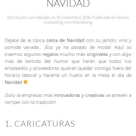
NAVIDAD
Escrito por
Lara Valadés
en
25 noviembre, 2016
. Publicado en
diseño
,
marketing
,
merchandising
.
Déjate de la típica
cesta de Navidad
con su jamón, vino y
comida variada… ¡Eso ya ha pasado de moda! Aquí os
traemos algunos
regalos
mucho más
originales
y con algo
más de sentido del humor que harán que todos tus
empleados y proveedores quieran quedar contigo fuera del
horario laboral y hacerte un hueco en la mesa el día de
Navidad
.
¡Solo la empresas mas
innovadoras y creativas
se atreven a
romper con la tradición!
1. CARICATURAS