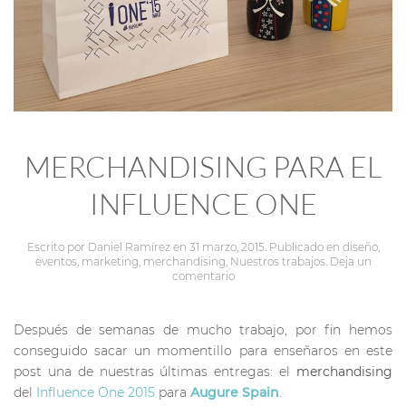
MERCHANDISING PARA EL
INFLUENCE ONE
Escrito por
Daniel Ramírez
en
31 marzo, 2015
. Publicado en
diseño
,
eventos
,
marketing
,
merchandising
,
Nuestros trabajos
.
Deja un
comentario
Después de semanas de mucho trabajo, por fin hemos
conseguido sacar un momentillo para enseñaros en este
post una de nuestras últimas entregas: el
merchandising
del
Influence One 2015
para
Augure Spain
.