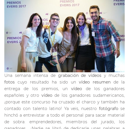
Una semana intensa de
grabación de vídeos
y muchas
fotos
cuyo resultado ha sido un
vídeo resumen
de la
entrega de los premios, un
vídeo
de los ganadores
españoles y otro
vídeo
de los ganadores sudamericanos,
¡porque este concurso ha cruzado el charco y también ha
contado con talento latino! Ya veis, nuestro
fotógrafo
se
hinchó a entrevistar a todo el personal para sacar material
de sobra: emprendedores, miembros del jurado, los
ganadores… ¡Nadie se libró de dedicarle unas palabras a