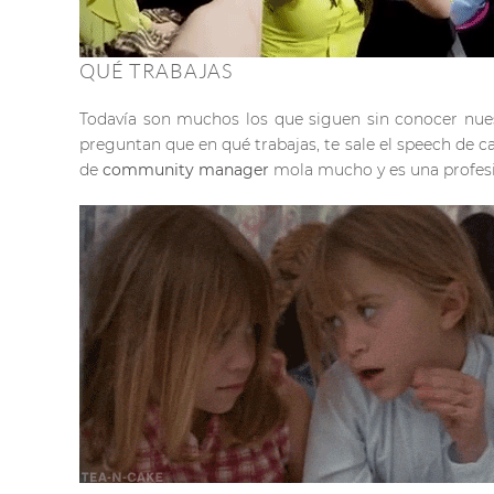
QUÉ TRABAJAS
Todavía son muchos los que siguen sin conocer nues
preguntan que en qué trabajas, te sale el speech de c
de
community manager
mola mucho y es una profesi