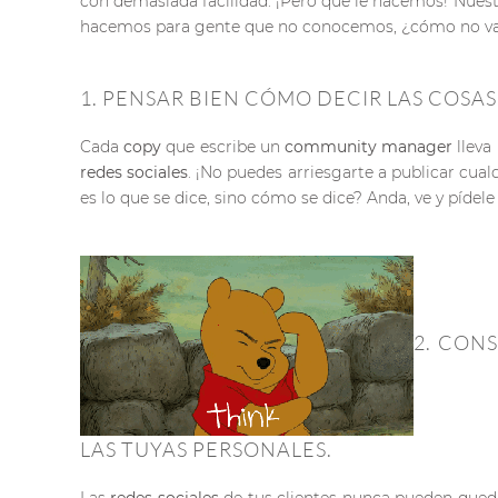
con demasiada facilidad. ¡Pero qué le hacemos! Nuestr
hacemos para gente que no conocemos, ¿cómo no vam
1. PENSAR BIEN CÓMO DECIR LAS COSAS
Cada
copy
que escribe un
community manager
lleva
redes sociales
. ¡No puedes arriesgarte a publicar cual
es lo que se dice, sino cómo se dice? Anda, ve y pídel
2. CON
LAS TUYAS PERSONALES.