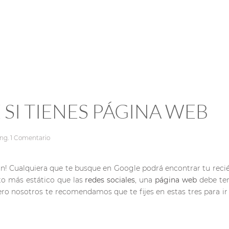
SI TIENES PÁGINA WEB
ing
.
1 Comentario
n! Cualquiera que te busque en Google podrá encontrar tu recién
nto más estático que las
redes sociales
, una
página web
debe te
 pero nosotros te recomendamos que te fijes en estas tres para 