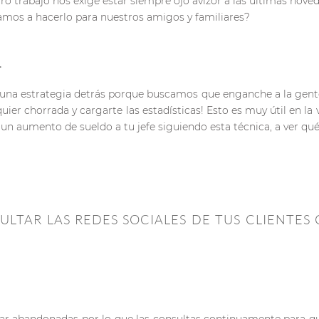
o trabajo nos exige estar siempre ojo avizor a las últimas nove
os a hacerlo para nuestros amigos y familiares?
.
 una estrategia detrás porque buscamos que enganche a la gente,
quier chorrada y cargarte las estadísticas! Esto es muy útil en l
e un aumento de sueldo a tu jefe siguiendo esta técnica, a ver qu
SULTAR LAS REDES SOCIALES DE TUS CLIENTES