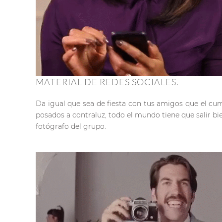
MATERIAL DE REDES SOCIALES.
Da igual que sea de fiesta con tus amigos que el cu
posados a contraluz, todo el mundo tiene que salir bi
fotógrafo del grupo.