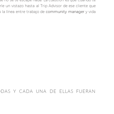
e no se te escape nada. La cuestión es que cuando te
 un vistazo hasta al Trip Advisor de ese cliente que
 la línea entre trabajo de
community manager
y vida
ODAS Y CADA UNA DE ELLAS FUERAN