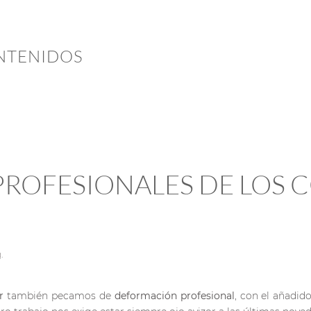
NTENIDOS
PROFESIONALES DE LOS
g
.
r
también pecamos de
deformación profesional
, con el añadid