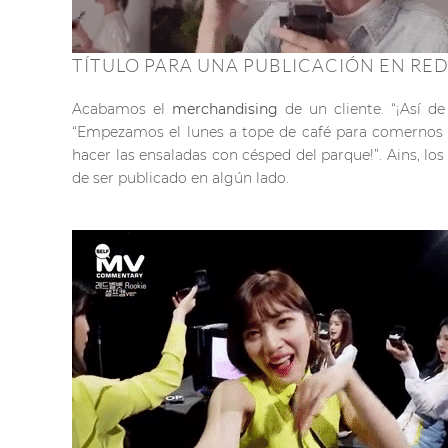
TÍTULO PARA UNA PUBLICACIÓN EN RED
Acabamos el
merchandising
de un cliente. “¡Así d
“Empezamos el lunes a tope de café para comernos la 
hacer las ensaladas con césped del parque!”. Ains, lo
de ser publicado en algún lado.