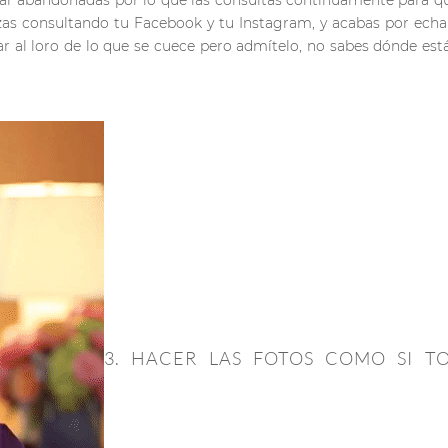
r abandonadas por lo que las consultas continuamente para qu
s consultando tu Facebook y tu Instagram, y acabas por echarle
ar al loro de lo que se cuece pero admítelo, no sabes dónde está
3. HACER LAS FOTOS COMO SI T