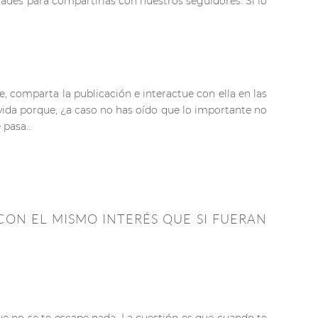
dades para compartirlas con nuestros seguidores. Si lo
 comparta la publicación e interactue con ella en las
a vida porque, ¿a caso no has oído que lo importante no
é pasa…
 CON EL MISMO INTERÉS QUE SI FUERAN