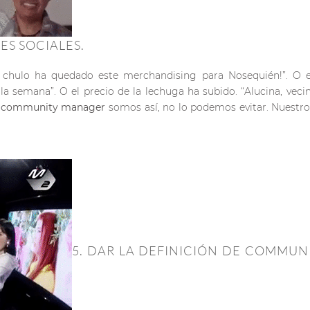
ES SOCIALES.
e chulo ha quedado este merchandising para Nosequién!”. O e
semana”. O el precio de la lechuga ha subido. “Alucina, vecin
s
community manager
somos así, no lo podemos evitar. Nuestro
5. DAR LA DEFINICIÓN DE COMMUN