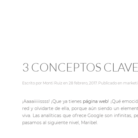
3 CONCEPTOS CLAVE 
Escrito por
Monti Ruiz
en
28 febrero, 2017
. Publicado en
market
¡Aaaaiiiiissss! ¡Que ya tienes
página web
! ¡Qué emoció
red y olvidarte de ella, porque aún siendo un eleme
viva. Las analíticas que ofrece Google son infinitas,
pasamos al siguiente nivel, Maribel.