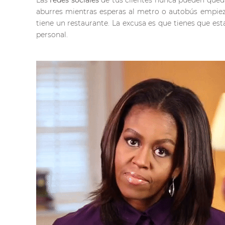
Las
redes sociales
de tus clientes nunca pueden queda
aburres mientras esperas al metro o autobús empieza
tiene un restaurante. La excusa es que tienes que est
personal.