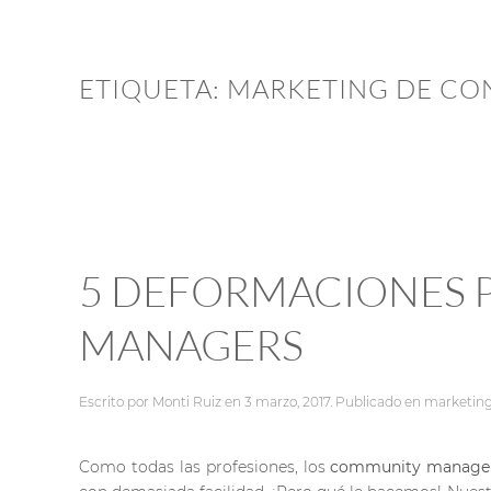
ETIQUETA:
MARKETING DE CO
5 DEFORMACIONES 
MANAGERS
Escrito por
Monti Ruiz
en
3 marzo, 2017
. Publicado en
marketin
Como todas las profesiones, los
community manage