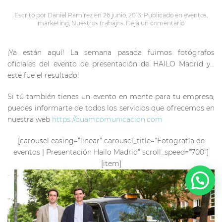
Escrito por
Daniel Ramírez
en
26 junio, 2013
. Publicado en
eventos
,
marketing
,
Nuestros trabajos
.
Deja un comentario
¡Ya están aquí! La semana pasada fuimos fotógrafos
oficiales del evento de presentación de HAILO Madrid y…
este fue el resultado!
Si tú también tienes un evento en mente para tu empresa,
puedes informarte de todos los servicios que ofrecemos en
nuestra web
https://duamcomunicacion.com
[carousel easing=”linear” carousel_title=”Fotografía de
eventos | Presentación Hailo Madrid” scroll_speed=”700″]
[item]