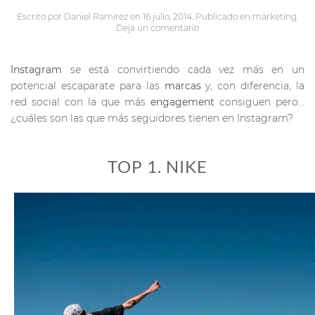
Escrito por
Daniel Ramírez
en
16 julio, 2014
. Publicado en
marketing
.
Deja un comentario
Instagram
se está convirtiendo cada vez más en un
potencial escaparate para las
marcas
y, con diferencia, la
red social con la que más
engagement
consiguen pero…
¿cuáles son las que más seguidores tienen en Instagram?
TOP 1. NIKE