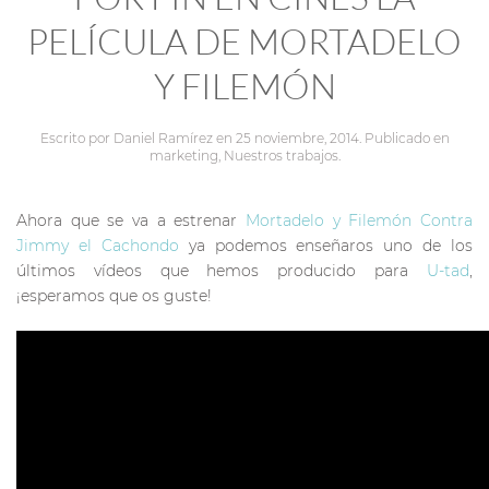
PELÍCULA DE MORTADELO
Y FILEMÓN
Escrito por
Daniel Ramírez
en
25 noviembre, 2014
. Publicado en
marketing
,
Nuestros trabajos
.
Ahora que se va a estrenar
Mortadelo y Filemón Contra
Jimmy el Cachondo
ya podemos enseñaros uno de los
últimos vídeos que hemos producido para
U-tad
,
¡esperamos que os guste!