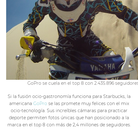
GoPro se cuela en el top 8 con 2.435.896 seguidore
Si la fusión ocio-gastronomía funciona para Starbucks, la
americana
GoPro
se las promete muy felices con el mix
ocio-tecnología. Sus increíbles cámaras para practicar
deporte permiten fotos únicas que han posicionado a la
marca en el top 8 con más de 2,4 millones de seguidores.