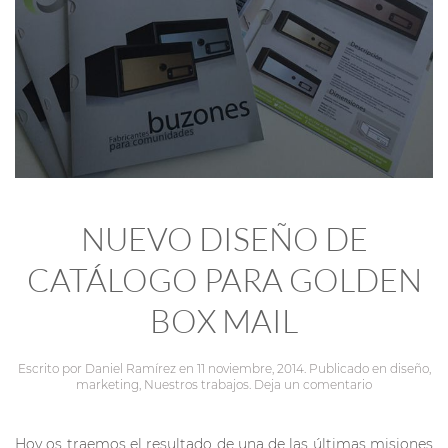
NUEVO DISEÑO DE
CATÁLOGO PARA GOLDEN
BOX MAIL
Escrito por
Daniel Ramírez
en
11 noviembre, 2014
. Publicado en
diseño
,
marketing
,
Nuestros trabajos
.
Deja un comentario
Hoy os traemos el resultado de una de las últimas misiones