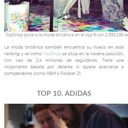
TopShop pone a la moda británica en el top 9 con 2.393.236 s
La moda británica también encuentra su hueco en este
ranking y ve como
TopShop
se sitúa en la novena posición,
con casi de 2,4 millones de seguidores. Tiene una
importante batalla por delante si quiere acercarse a
competidores como H&M o Forever 21.
TOP 10. ADIDAS