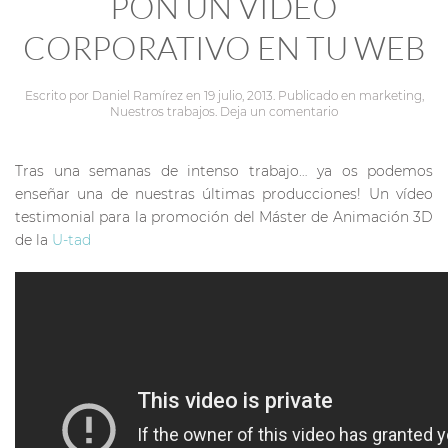
PON UN VÍDEO
CORPORATIVO EN TU WEB
Escrito por
Daniel Ramírez
en
19 julio, 2013
. Publicado en
marketing
,
Nuestros trabajos
.
Deja un comentario
Tras una semanas de intenso trabajo… ya os podemos
enseñar una de nuestras últimas producciones! Un vídeo
testimonial para la promoción del Máster de Animación 3D
de la
U-tad