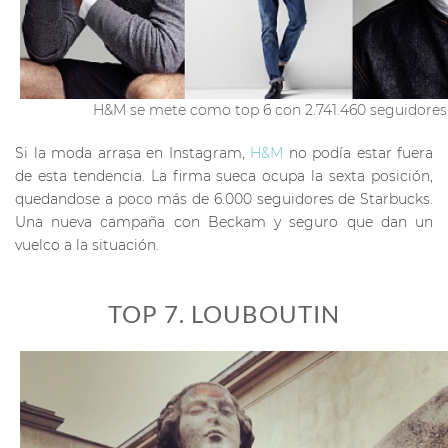
H&M se mete como top 6 con 2.741.460 seguidores
Si la moda arrasa en Instagram,
H&M
no podía estar fuera
de esta tendencia. La firma sueca ocupa la sexta posición,
quedandose a poco más de 6.000 seguidores de Starbucks.
Una nueva campaña con Beckam y seguro que dan un
vuelco a la situación.
TOP 7. LOUBOUTIN