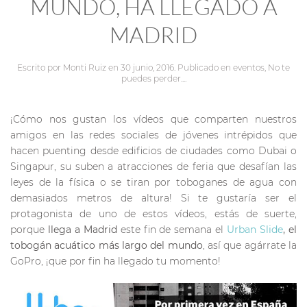
MUNDO, HA LLEGADO A
MADRID
Escrito por
Monti Ruiz
en
30 junio, 2016
. Publicado en
eventos
,
No te
puedes perder...
.
¡Cómo nos gustan los vídeos que comparten nuestros
amigos en las redes sociales de jóvenes intrépidos que
hacen puenting desde edificios de ciudades como Dubai o
Singapur, su suben a atracciones de feria que desafían las
leyes de la física o se tiran por toboganes de agua con
demasiados metros de altura! Si te gustaría ser el
protagonista de uno de estos vídeos, estás de suerte,
porque
llega a Madrid
este fin de semana el
Urban Slide
, el
tobogán acuático más largo del mundo
, así que agárrate la
GoPro, ¡que por fin ha llegado tu momento!