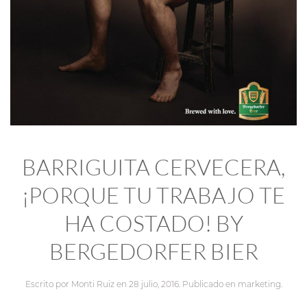
BARRIGUITA CERVECERA,
¡PORQUE TU TRABAJO TE
HA COSTADO! BY
BERGEDORFER BIER
Escrito por
Monti Ruiz
en
28 julio, 2016
. Publicado en
marketing
.