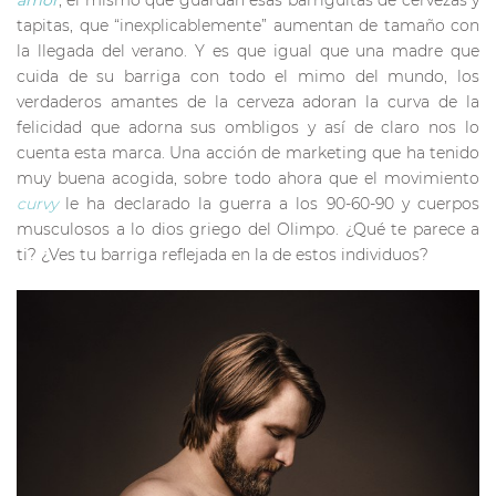
tapitas, que “inexplicablemente” aumentan de tamaño con
la llegada del verano. Y es que igual que una madre que
cuida de su barriga con todo el mimo del mundo, los
verdaderos amantes de la cerveza adoran la curva de la
felicidad que adorna sus ombligos y así de claro nos lo
cuenta esta marca. Una acción de marketing que ha tenido
muy buena acogida, sobre todo ahora que el movimiento
curvy
le ha declarado la guerra a los 90-60-90 y cuerpos
musculosos a lo dios griego del Olimpo. ¿Qué te parece a
ti? ¿Ves tu barriga reflejada en la de estos individuos?