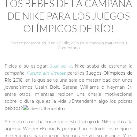
LOS BEBÉS DE LA CAMPAÑA
DE NIKE PARA LOS JUEGOS
OLÍMPICOS DE RÍO!
Escrito por
Monti Ruiz
en
27 julio, 2016
. Publicado en
marketing
.
1
Comentario
Fieles a su eslogan
Just do it
,
Nike
acaba de estrenar la
campaña
Futuro sin límites
para los
Juegos Olímpicos de
Río 2016
, en la que se ve una sala de maternidad con unos
jovencísimos Usain Bolt, Serena Williams o Neyman Jr,
entre otros, mientras reciben una charla motivacional
sobre lo dura que es la vida. ¿Entenderán algo los pobres
bebitos?
A nosotros nos ha encantado este trabajo de Nike junto a la
agencia Widden+Kennedy porque han incluido los mejores
ingredientes para que no dejemos de ver su anuncio. Y es