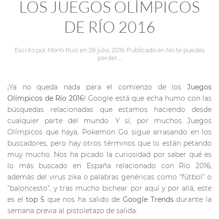
LOS JUEGOS OLÍMPICOS
DE RÍO 2016
Escrito por
Monti Ruiz
en
28 julio, 2016
. Publicado en
No te puedes
perder...
.
¡Ya no queda nada para el comienzo de los
Juegos
Olímpicos de Río 2016
! Google está que echa humo con las
búsquedas relacionadas que estamos haciendo desde
cualquier parte del mundo. Y sí, por muchos Juegos
Olímpicos que haya, Pokemon Go sigue arrasando en los
buscadores, pero hay otros términos que lo están petando
muy mucho. Nos ha picado la curiosidad por saber qué es
lo más buscado en España relacionado con Río 2016,
además del virus zika o palabras genéricas como “fútbol” o
“baloncesto”, y tras mucho bichear por aquí y por allá, este
es el
top 5
que nos ha salido de
Google Trends
durante la
semana previa al pistoletazo de salida: