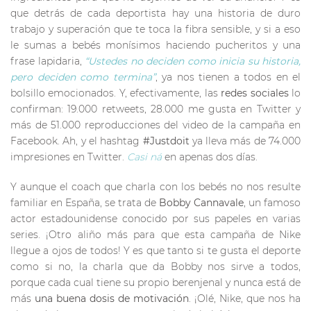
que detrás de cada deportista hay una historia de duro
trabajo y superación que te toca la fibra sensible, y si a eso
le sumas a bebés monísimos haciendo pucheritos y una
frase lapidaria,
“Ustedes no deciden como inicia su historia,
pero deciden como termina”
, ya nos tienen a todos en el
bolsillo emocionados. Y, efectivamente, las
redes sociales
lo
confirman: 19.000 retweets, 28.000 me gusta en Twitter y
más de 51.000 reproducciones del video de la campaña en
Facebook. Ah, y el hashtag
#Justdoit
ya lleva más de 74.000
impresiones en Twitter.
Casi ná
en apenas dos días.
Y aunque el coach que charla con los bebés no nos resulte
familiar en España, se trata de
Bobby Cannavale
, un famoso
actor estadounidense conocido por sus papeles en varias
series. ¡Otro aliño más para que esta campaña de Nike
llegue a ojos de todos! Y es que tanto si te gusta el deporte
como si no, la charla que da Bobby nos sirve a todos,
porque cada cual tiene su propio berenjenal y nunca está de
más
una buena dosis de motivación
. ¡Olé, Nike, que nos ha