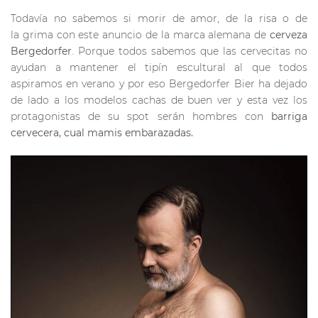
Todavía no sabemos si morir de amor, de la risa o de
la grima con este anuncio de la marca alemana de
cerveza
Bergedorfer
. Porque todos sabemos que las cervecitas no
ayudan a mantener el tipín escultural al que todos
aspiramos en verano y por eso Bergedorfer Bier ha dejado
de lado a los modelos cachas de buen ver y esta vez los
protagonistas de su spot serán hombres con
barriga
cervecera, cual mamis embarazadas.