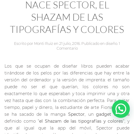
NACE SPECTOR, EL
SHAZAM DE LAS
TIPOGRAFÍAS Y COLORES
Escrito por
Monti Ruiz
en
21 julio, 2016
. Publicado en
diseño
.
1
Comentario
Los que se ocupan de diseñar libros pueden acabar
tirándose de los pelos por las diferencias que hay entre la
versión del ordenador y la versión de imprenta: el tamaño
puede no ser el que querían, los colores no son
exactamente lo que esperaban y toca imprimir una y otra
vez hasta que das con la combinación perfecta. Para evitar
tiempo, papel y dinero, la estudiante de arte Fiona O’Leary
se ha sacado de la manga
Spector
, un
gadget
que ha
definido como “
el Shazam de las tipografías y colores
“, y
que al igual que la app del móvil, Spector puede