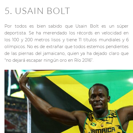
5. USAIN BOLT
Por todos es bien sabido que Usain Bolt es un súper
deportista. Se ha merendado los récords en velocidad en
los 100 y 200 metros lisos y tiene 11 títulos mundiales y 6
olímpicos. No es de extrañar que todos estemos pendientes
de las piernas del jamaicano, quien ya ha dejado claro que
“no dejará escapar ningún oro en Río 2016”.