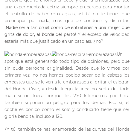
propone que te ahorres el bebé y que la embarazada sea
una experimentada actriz siempre preparada para montar
el teatrillo de haber roto aguas, así tú no te tienes que
preocupar por nada, más que de conducir y disfrutar.
¡Nadie sería tan cruel como de entretener a una mujer que
grita de dolor, al borde del parto!
Y el exceso de velocidad
estaría más que justificado en un caso así, ¿no?
Un
spot que está generando todo tipo de opiniones, pero que
sin duda derrocha originalidad. Desde que lo vimos por
primera vez, no nos hemos podido sacar de la cabeza los
empastes que se le ven a la embarazada al gritar el eslogan
del Honda Civic, y desde luego la idea no sería del todo
mala si no fuera porque los 270 kilómetros por hora
también suponen un peligro para los demás. Eso sí, el
coche es bonico como él solo y conducirlo tiene que ser
gloria bendita, incluso a 120.
¿Y tú, también te has enamorado de las curvas del Honda