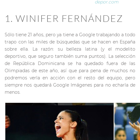
depor.com
1. WINIFER FERNÁNDEZ
Sólo tiene 21 años, pero ya tiene a Google trabajando a todo
trapo con las miles de búsquedas que se hacen en España
sobre ella. La razón: su belleza latina (y el modelito
deportivo, que seguro también suma puntos). La selección
de República Dominicana se ha quedado fuera de las
Olimpiadas de este año, así que para pena de muchos no
podremos verla en acción con el resto del equipo, pero
siempre nos quedará Google Imágenes para no echarla de
menos.