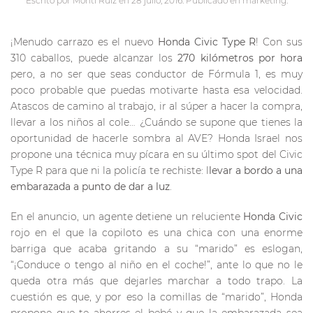
Escrito por
Monti Ruiz
en
28 julio, 2016
. Publicado en
marketing
.
¡Menudo carrazo es el nuevo
Honda Civic Type R
! Con sus
310 caballos, puede alcanzar los
270 kilómetros por hora
pero, a no ser que seas conductor de Fórmula 1, es muy
poco probable que puedas motivarte hasta esa velocidad.
Atascos de camino al trabajo, ir al súper a hacer la compra,
llevar a los niños al cole… ¿Cuándo se supone que tienes la
oportunidad de hacerle sombra al AVE? Honda Israel nos
propone una técnica muy pícara en su último spot del Civic
Type R para que ni la policía te rechiste: l
levar a bordo a una
embarazada a punto de dar a luz
.
En el anuncio, un agente detiene un reluciente
Honda Civic
rojo en el que la copiloto es una chica con una enorme
barriga que acaba gritando a su “marido” es eslogan,
“¡Conduce o tengo al niño en el coche!”, ante lo que no le
queda otra más que dejarles marchar a todo trapo. La
cuestión es que, y por eso la comillas de “marido”, Honda