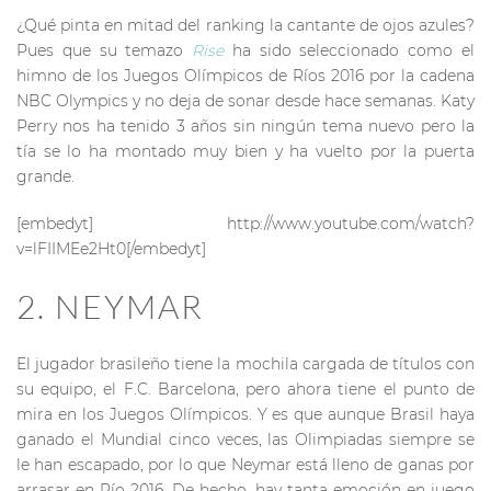
¿Qué pinta en mitad del ranking la cantante de ojos azules?
Pues que su temazo
Rise
ha sido seleccionado como el
himno de los Juegos Olímpicos de Ríos 2016 por la cadena
NBC Olympics y no deja de sonar desde hace semanas. Katy
Perry nos ha tenido 3 años sin ningún tema nuevo pero la
tía se lo ha montado muy bien y ha vuelto por la puerta
grande.
[embedyt] http://www.youtube.com/watch?
v=lFIIMEe2Ht0[/embedyt]
2. NEYMAR
El jugador brasileño tiene la mochila cargada de títulos con
su equipo, el F.C. Barcelona, pero ahora tiene el punto de
mira en los Juegos Olímpicos. Y es que aunque Brasil haya
ganado el Mundial cinco veces, las Olimpiadas siempre se
le han escapado, por lo que Neymar está lleno de ganas por
arrasar en Río 2016. De hecho, hay tanta emoción en juego