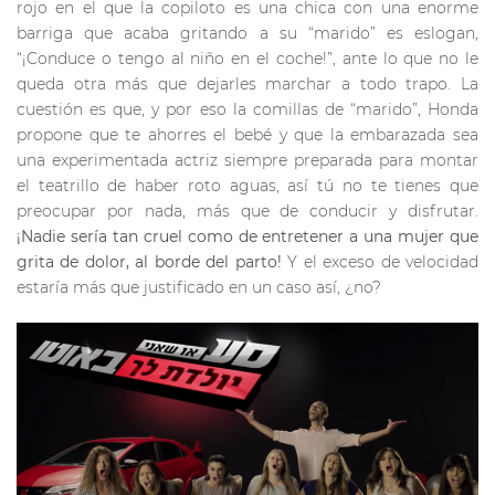
rojo en el que la copiloto es una chica con una enorme
barriga que acaba gritando a su “marido” es eslogan,
“¡Conduce o tengo al niño en el coche!”, ante lo que no le
queda otra más que dejarles marchar a todo trapo. La
cuestión es que, y por eso la comillas de “marido”, Honda
propone que te ahorres el bebé y que la embarazada sea
una experimentada actriz siempre preparada para montar
el teatrillo de haber roto aguas, así tú no te tienes que
preocupar por nada, más que de conducir y disfrutar.
¡Nadie sería tan cruel como de entretener a una mujer que
grita de dolor, al borde del parto!
Y el exceso de velocidad
estaría más que justificado en un caso así, ¿no?