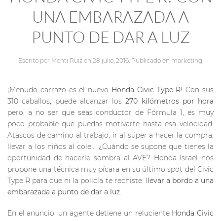
UNA EMBARAZADA A
PUNTO DE DAR A LUZ
Escrito por
Monti Ruiz
en
28 julio, 2016
. Publicado en
marketing
.
¡Menudo carrazo es el nuevo
Honda Civic Type R
! Con sus
310 caballos, puede alcanzar los
270 kilómetros por hora
pero, a no ser que seas conductor de Fórmula 1, es muy
poco probable que puedas motivarte hasta esa velocidad.
Atascos de camino al trabajo, ir al súper a hacer la compra,
llevar a los niños al cole… ¿Cuándo se supone que tienes la
oportunidad de hacerle sombra al AVE? Honda Israel nos
propone una técnica muy pícara en su último spot del Civic
Type R para que ni la policía te rechiste: l
levar a bordo a una
embarazada a punto de dar a luz
.
En el anuncio, un agente detiene un reluciente
Honda Civic