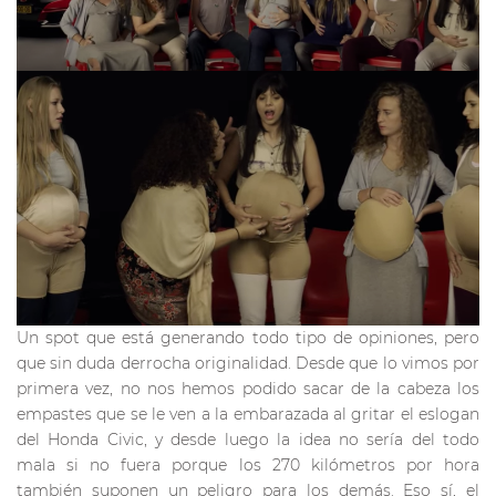
Un spot que está generando todo tipo de opiniones, pero
que sin duda derrocha originalidad. Desde que lo vimos por
primera vez, no nos hemos podido sacar de la cabeza los
empastes que se le ven a la embarazada al gritar el eslogan
del Honda Civic, y desde luego la idea no sería del todo
mala si no fuera porque los 270 kilómetros por hora
también suponen un peligro para los demás. Eso sí, el