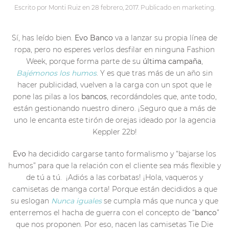
Escrito por
Monti Ruiz
en
28 febrero, 2017
. Publicado en
marketing
.
Sí, has leído bien.
Evo Banco
va a lanzar su propia línea de
ropa, pero no esperes verlos desfilar en ninguna Fashion
Week, porque forma parte de su
última campaña
,
Bajémonos los humos
. Y es que tras más de un año sin
hacer publicidad, vuelven a la carga con un spot que le
pone las pilas a los
bancos
, recordándoles que, ante todo,
están gestionando nuestro dinero. ¡Seguro que a más de
uno le encanta este tirón de orejas ideado por la agencia
Keppler 22b!
Evo
ha decidido cargarse tanto formalismo y “bajarse los
humos” para que la relación con el cliente sea más flexible y
de tú a tú. ¡Adiós a las corbatas! ¡Hola, vaqueros y
camisetas de manga corta! Porque están decididos a que
su eslogan
Nunca iguales
se cumpla más que nunca y que
enterremos el hacha de guerra con el concepto de “
banco
”
que nos proponen. Por eso, nacen las camisetas Tie Die