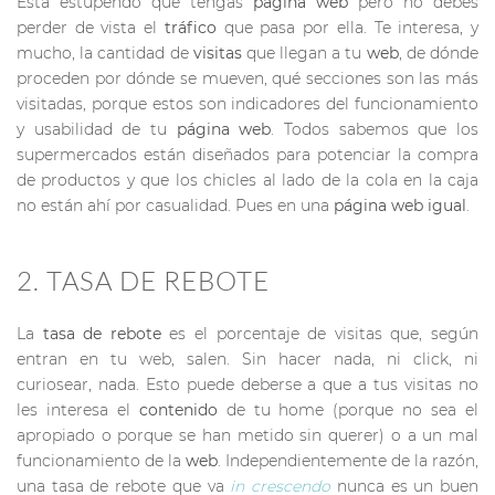
Está estupendo que tengas
página web
pero no debes
perder de vista el
tráfico
que pasa por ella. Te interesa, y
mucho, la cantidad de
visitas
que llegan a tu
web
, de dónde
proceden por dónde se mueven, qué secciones son las más
visitadas, porque estos son indicadores del funcionamiento
y usabilidad de tu
página web
. Todos sabemos que los
supermercados están diseñados para potenciar la compra
de productos y que los chicles al lado de la cola en la caja
no están ahí por casualidad. Pues en una
página web igual
.
2. TASA DE REBOTE
La
tasa de rebote
es el porcentaje de visitas que, según
entran en tu web, salen. Sin hacer nada, ni click, ni
curiosear, nada. Esto puede deberse a que a tus visitas no
les interesa el
contenido
de tu home (porque no sea el
apropiado o porque se han metido sin querer) o a un mal
funcionamiento de la
web
. Independientemente de la razón,
una tasa de rebote que va
in crescendo
nunca es un buen