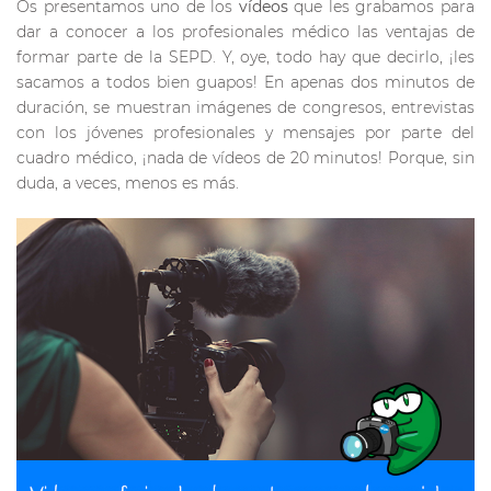
Os presentamos uno de los
vídeos
que les grabamos para
dar a conocer a los profesionales médico las ventajas de
formar parte de la SEPD. Y, oye, todo hay que decirlo, ¡les
sacamos a todos bien guapos! En apenas dos minutos de
duración, se muestran imágenes de congresos, entrevistas
con los jóvenes profesionales y mensajes por parte del
cuadro médico, ¡nada de vídeos de 20 minutos! Porque, sin
duda, a veces, menos es más.