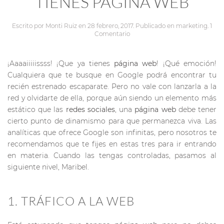
TIENES PÁGINA WEB
Escrito por
Monti Ruiz
en
28 febrero, 2017
. Publicado en
marketing
.
1
Comentario
¡Aaaaiiiiissss! ¡Que ya tienes
página web
! ¡Qué emoción!
Cualquiera que te busque en Google podrá encontrar tu
recién estrenado escaparate. Pero no vale con lanzarla a la
red y olvidarte de ella, porque aún siendo un elemento más
estático que las
redes sociales
, una
página web
debe tener
cierto punto de dinamismo para que permanezca viva. Las
analíticas que ofrece Google son infinitas, pero nosotros te
recomendamos que te fijes en estas tres para ir entrando
en materia. Cuando las tengas controladas, pasamos al
siguiente nivel, Maribel.
1. TRÁFICO A LA WEB