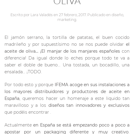
OLIVA
Escrito por
Lara Valadés
en
27 febrero, 2017
. Publicado en
diseño
,
marketing
.
El jamón serrano, la tortilla de patatas, el buen cocido
madrileño y por supuestísimo no se nos puede olvidar
el
aceite de oliva… ¡El manjar de los manjares españoles
con
diferencia! Da igual donde lo eches porque todo te va a
saber el doble de bueno… Una tostada, un bocadillo, una
ensalada… ¡TODO.
Por todo esto y porque
IFEMA acoge en sus instalaciones a
los mayores distribuidores y productores de aceite en
España
, queremos hacer un homenaje a este liquido tan
maravilloso y a los
diseños tan innovadores y exclusivos
que podéis encontrar .
Actualmente
en España se está empezando poco a poco a
apostar por un packaging diferente y muy creativo
.