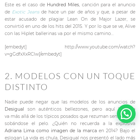
Este es el caso de
Hundred Miles
, canción para el anuncio
de
Exotic Jeans
de hace un par de años y que, a pesar de
estar acusado de plagiar Lean On de Major Lazer, se
convirtió en uno de los hits del 2015. Y por lo que se ve, Alive
con las Hiplet ballerinas va por el mismo camino…
[embedyt] http://www.youtube.com/watch?
v=gGdfxXxRClw[/embedyt]
2. MODELOS CON UN TOQUE
DISTINTO
Nadie puede negar que las modelos de los anuncios de
Desigual
son auténticos bellezones, pero aquí la cosa
va más allá de los típicos posados que rezuman sensualidad
sobándose el pelo. ¿Quién no recuerda a la explosiva
Adriana Lima como imagen de la marca
en 2014? Bajo el
eslogan La vida es chula, Desigual nos presentó el lado más