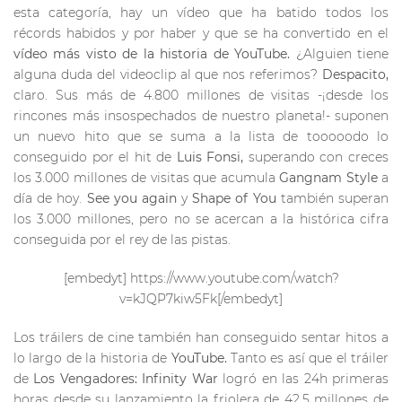
esta categoría, hay un vídeo que ha batido todos los
récords habidos y por haber y que se ha convertido en el
vídeo más visto de la historia de YouTube.
¿Alguien tiene
alguna duda del videoclip al que nos referimos?
Despacito,
claro. Sus más de 4.800 millones de visitas -¡desde los
rincones más insospechados de nuestro planeta!- suponen
un nuevo hito que se suma a la lista de tooooodo lo
conseguido por el hit de
Luis Fonsi,
superando con creces
los 3.000 millones de visitas que acumula
Gangnam Style
a
día de hoy.
See you again
y
Shape of You
también superan
los 3.000 millones, pero no se acercan a la histórica cifra
conseguida por el rey de las pistas.
[embedyt] https://www.youtube.com/watch?
v=kJQP7kiw5Fk[/embedyt]
Los tráilers de cine también han conseguido sentar hitos a
lo largo de la historia de
YouTube.
Tanto es así que el tráiler
de
Los Vengadores: Infinity War
logró en las 24h primeras
horas desde su lanzamiento la friolera de 42,5 millones de