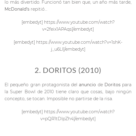
lo más divertido. Funcionó tan bien que, un año más tarde,
McDonald’s
repitió…
[embedyt] https://www.youtube.com/watch?
v=2feix1APAqs[/embedyt]
[embedyt] https://www.youtube.com/watch?v=1shK-
j_u6LI[/embedyt]
2. DORITOS (2010)
El pequeño gran protagonista del
anuncio
de
Doritos
para
la Super Bowl de 2010 tiene claro que cosas, bajo ningún
concepto, se tocan. Imposible no partirse de la risa.
[embedyt] https://www.youtube.com/watch?
v=pQR1tDIpZh4[/embedyt]