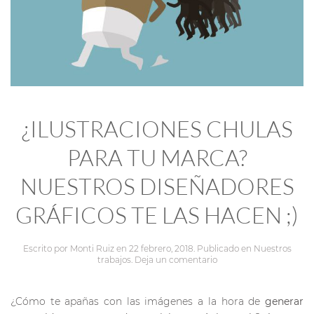
¿ILUSTRACIONES CHULAS
PARA TU MARCA?
NUESTROS DISEÑADORES
GRÁFICOS TE LAS HACEN ;)
Escrito por
Monti Ruiz
en
22 febrero, 2018
. Publicado en
Nuestros
trabajos
.
Deja un comentario
¿Cómo te apañas con las imágenes a la hora de
generar