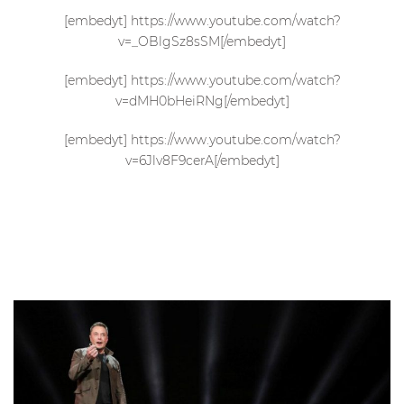
[embedyt] https://www.youtube.com/watch?
v=_OBlgSz8sSM[/embedyt]
[embedyt] https://www.youtube.com/watch?
v=dMH0bHeiRNg[/embedyt]
[embedyt] https://www.youtube.com/watch?
v=6Jlv8F9cerA[/embedyt]