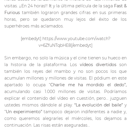
visitas. ¡¡En 24 horas!!
It
y la última película de la saga
Fast &
Furious
también lograron grandes cifras en sus primeras
horas, pero se quedaron muy lejos del éxito de los
superhéroes más aclamados.
[embedyt] https://www.youtube.com/watch?
v=6ZfuNTqbHE8[/embedyt]
Sin embargo, no solo la música y el cine tienen su hueco en
la historia de la plataforma. Los
vídeos divertidos
son
también los reyes del mambo y no son pocos los que
acumulan millones y millones de visitas. El pódium en este
apartado lo ocupa “
Charlie me ha mordido el dedo”,
acumulando casi 1.000 millones de visitas. Podríamos
explicar el contenido del vídeo en cuestión, pero… juzguen
ustedes mismos dándole al play.
“La evolución del baile”
y
“
Un experimiento”
tampoco dejaron indiferentes a nadie y,
como queremos alegrarles el miércoles, los dejamos a
continuación. Las risas están aseguradas…