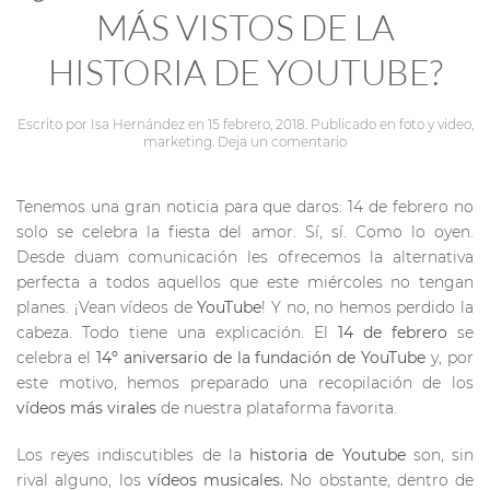
MÁS VISTOS DE LA
HISTORIA DE YOUTUBE?
Escrito por
Isa Hernández
en
15 febrero, 2018
. Publicado en
foto y video
,
marketing
.
Deja un comentario
Tenemos una gran noticia para que daros: 14 de febrero no
solo se celebra la fiesta del amor. Sí, sí. Como lo oyen.
Desde duam comunicación les ofrecemos la alternativa
perfecta a todos aquellos que este miércoles no tengan
planes. ¡Vean vídeos de
YouTube
! Y no, no hemos perdido la
cabeza. Todo tiene una explicación. El
14 de febrero
se
celebra el
14º aniversario de la fundación de YouTube
y, por
este motivo, hemos preparado una recopilación de los
vídeos más virales
de nuestra plataforma favorita.
Los reyes indiscutibles de la
historia de Youtube
son, sin
rival alguno, los
vídeos musicales.
No obstante, dentro de