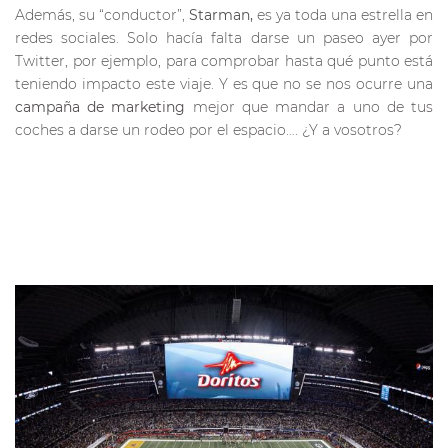
Además, su “conductor”,
Starman,
es ya toda una estrella en
redes sociales. Solo hacía falta darse un paseo ayer por
Twitter, por ejemplo, para comprobar hasta qué punto está
teniendo impacto este viaje. Y es que no se nos ocurre una
campaña de marketing
mejor que mandar a uno de tus
coches a darse un rodeo por el espacio…. ¿Y a vosotros?