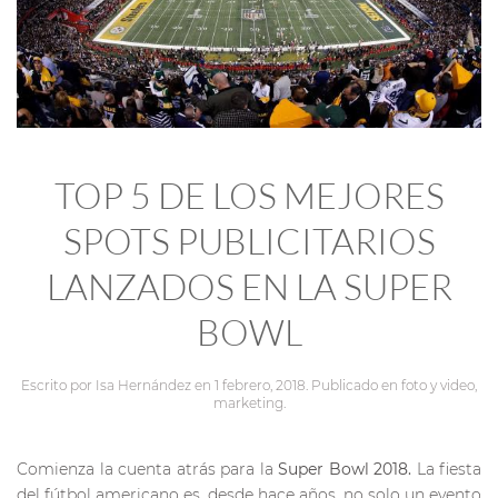
TOP 5 DE LOS MEJORES
SPOTS PUBLICITARIOS
LANZADOS EN LA SUPER
BOWL
Escrito por
Isa Hernández
en
1 febrero, 2018
. Publicado en
foto y video
,
marketing
.
Comienza la cuenta atrás para la
Super Bowl 2018.
La fiesta
del fútbol americano es, desde hace años, no solo un evento