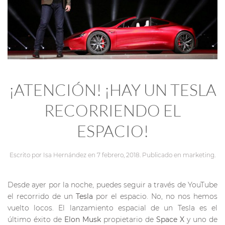
¡ATENCIÓN! ¡HAY UN TESLA
RECORRIENDO EL
ESPACIO!
Escrito por
Isa Hernández
en
7 febrero, 2018
. Publicado en
marketing
.
Desde ayer por la noche, puedes seguir a través de YouTube
el recorrido de un
Tesla
por el espacio. No, no nos hemos
vuelto locos. El lanzamiento espacial de un Tesla es el
último éxito de
Elon Musk
propietario de
Space X
y uno de