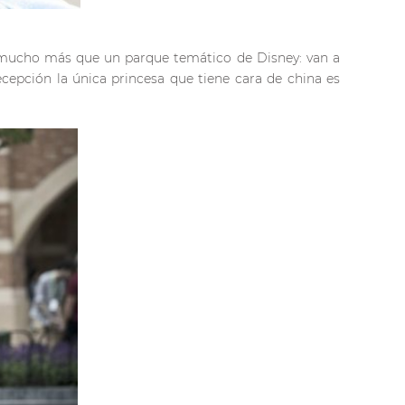
er mucho más que un parque temático de Disney: van a
cepción la única princesa que tiene cara de china es