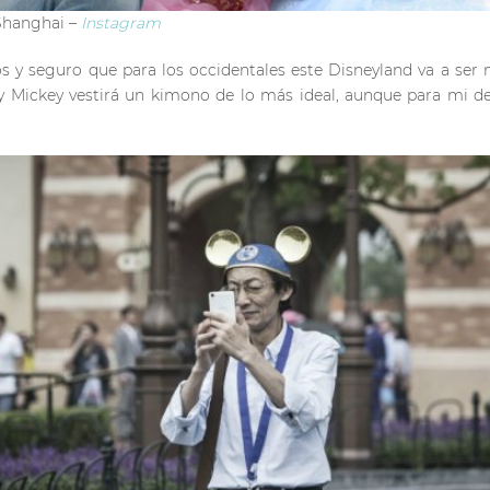
Shanghai –
Instagram
os y seguro que para los occidentales este Disneyland va a s
 Mickey vestirá un kimono de lo más ideal, aunque para mi de