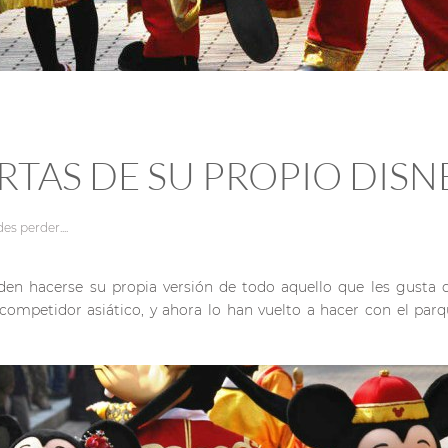
RTAS DE SU PROPIO DIS
es perder...
.
n hacerse su propia versión de todo aquello que les gusta d
o competidor asiático, y ahora lo han vuelto a hacer con el p