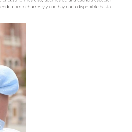
 el castillo más alto, además de una esencia especial
diendo como churros y ya no hay nada disponible hasta