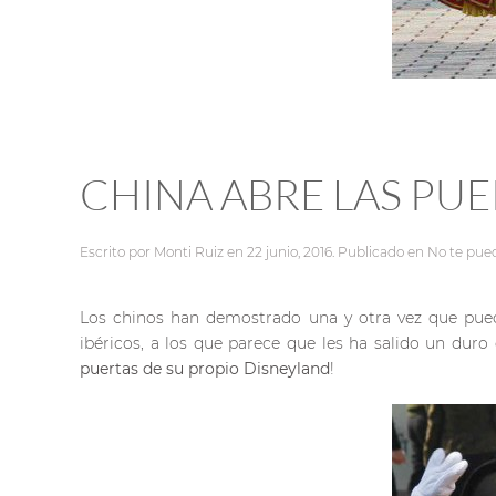
CHINA ABRE LAS PUE
Escrito por
Monti Ruiz
en
22 junio, 2016
. Publicado en
No te pued
Los chinos han demostrado una y otra vez que puede
ibéricos, a los que parece que les ha salido un dur
puertas de su propio Disneyland
!