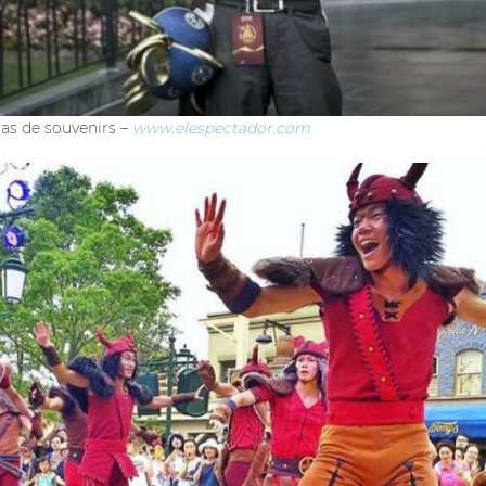
jas de souvenirs –
www.elespectador.com