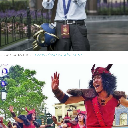
jas de souvenirs –
www.elespectador.com