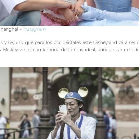
Shanghai –
Instagram
os y seguro que para los occidentales este Disneyland va a s
 Mickey vestirá un kimono de lo más ideal, aunque para mi de