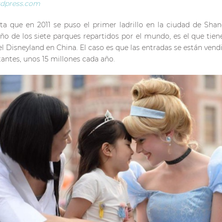
rdpress.com
ta que en 2011 se puso el primer ladrillo en la ciudad de Shan
de los siete parques repartidos por el mundo, es el que tiene
l Disneyland en China. El caso es que las entradas se están ven
tantes, unos 15 millones cada año.