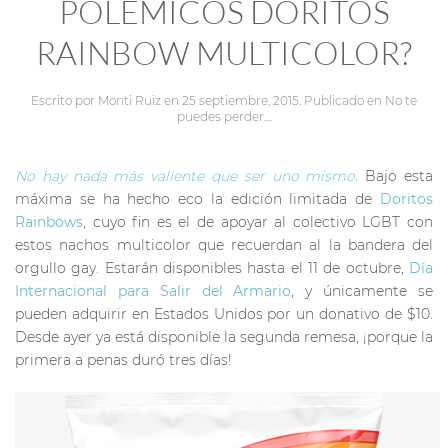
POLÉMICOS DORITOS
RAINBOW MULTICOLOR?
Escrito por
Monti Ruiz
en
25 septiembre, 2015
. Publicado en
No te
puedes perder...
.
No hay nada más valiente que ser uno mismo
. Bajo esta
máxima se ha hecho eco la edición limitada de
Doritos
Rainbows
, cuyo fin es el de apoyar al colectivo LGBT con
estos nachos multicolor que recuerdan al la bandera del
orgullo gay. Estarán disponibles hasta el 11 de octubre,
Día
Internacional para Salir del Armario
, y únicamente se
pueden adquirir en Estados Unidos por un donativo de $10.
Desde ayer ya está disponible la segunda remesa, ¡porque la
primera a penas duró tres días!