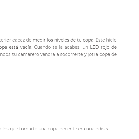
terior capaz de
medir los niveles de tu copa
. Este hielo
opa está vacía
. Cuando te la acabes, un
LED rojo de
undos tu camarero vendrá a socorrerte y ¡otra copa de
en los que tomarte una copa decente era una odisea,