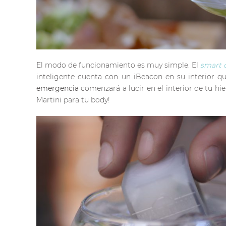
El modo de funcionamiento es muy simple. El
smart 
inteligente cuenta con un iBeacon en su interior qu
emergencia
comenzará a lucir en el interior de tu hie
Martini para tu body!