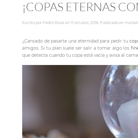
¡COPAS ETERNAS CO
Escrito por
Pedro Rivas
en
11 octubre, 2016
. Publicado en
market
¿Cansado de pasarte una eternidad para pedir tu
cop
amigos. Si tu plan suele ser salir a tomar algo los
fin
que detecta cuando tu copa está vacía y avisa al cam