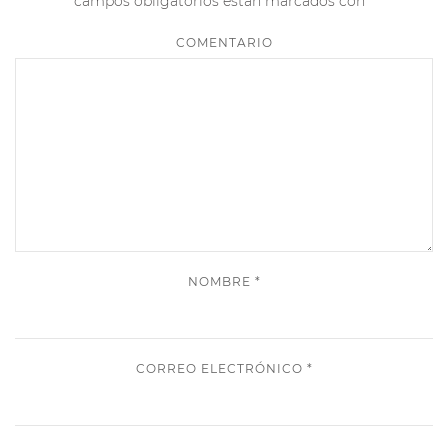
campos obligatorios están marcados con
*
COMENTARIO
NOMBRE
*
CORREO ELECTRÓNICO
*