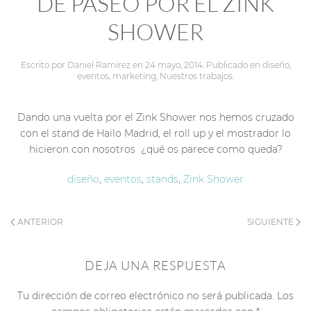
DE PASEO POR EL ZINK
SHOWER
Escrito por
Daniel Ramírez
en
24 mayo, 2014
. Publicado en
diseño
,
eventos
,
marketing
,
Nuestros trabajos
.
Dando una vuelta por el Zink Shower nos hemos cruzado
con el stand de Hailo Madrid, el roll up y el mostrador lo
hicieron con nosotros
¿qué os parece como queda?
diseño
,
eventos
,
stands
,
Zink Shower
ANTERIOR
SIGUIENTE
DEJA UNA RESPUESTA
Tu dirección de correo electrónico no será publicada. Los