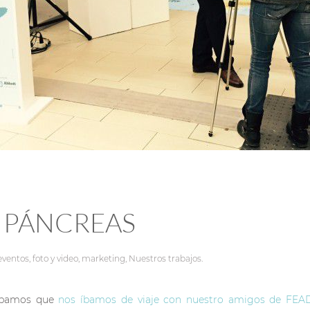
L PÁNCREAS
eventos
,
foto y video
,
marketing
,
Nuestros trabajos
.
tábamos que
nos íbamos de viaje con nuestro amigos de FEA