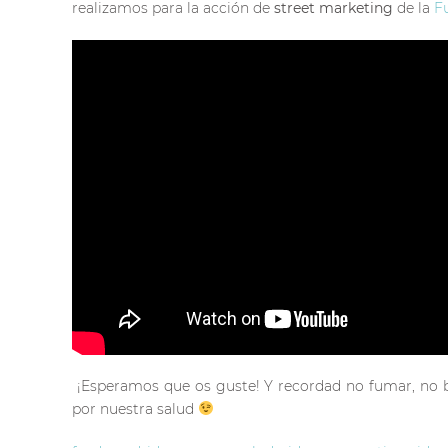
realizamos para la acción de
street marketing
de la
F
¡Esperamos que os guste! Y recordad no fumar, no be
por nuestra salud