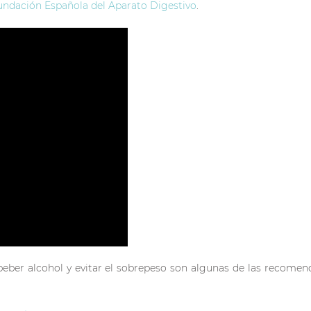
undación Española del Aparato Digestivo
.
ber alcohol y evitar el sobrepeso son algunas de las recomen