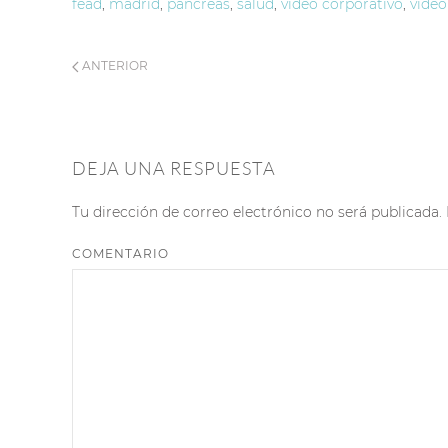
fead
,
madrid
,
pancreas
,
salud
,
video corporativo
,
video
ANTERIOR
DEJA UNA RESPUESTA
Tu dirección de correo electrónico no será publicad
COMENTARIO