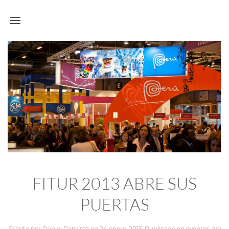
FITUR 2013 ABRE SUS
PUERTAS
Escrito por
Daniel Ramírez
en
24 enero, 2013
. Publicado en
eventos
,
No