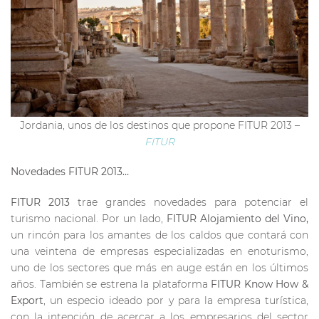
Jordania, unos de los destinos que propone FITUR 2013 –
FITUR
Novedades FITUR 2013…
FITUR 2013
trae grandes novedades para potenciar el
turismo nacional. Por un lado,
FITUR Alojamiento del Vino,
un rincón para los amantes de los caldos que contará con
una veintena de empresas especializadas en enoturismo,
uno de los sectores que más en auge están en los últimos
años. También se estrena la plataforma
FITUR
Know How &
Export
, un especio ideado por y para la empresa turística,
con la intención de acercar a los empresarios del sector