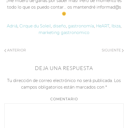
¡Me muero de ganas por saber más! Pero de momento es
todo lo que os puedo contar… os mantendré informad@s
Adriá
,
Cirque du Soleil
,
diseño
,
gastronomía
,
HeART
,
Ibiza
,
marketing gastronomico
ANTERIOR
SIGUIENTE
DEJA UNA RESPUESTA
Tu dirección de correo electrónico no será publicada. Los
campos obligatorios están marcados con
*
COMENTARIO