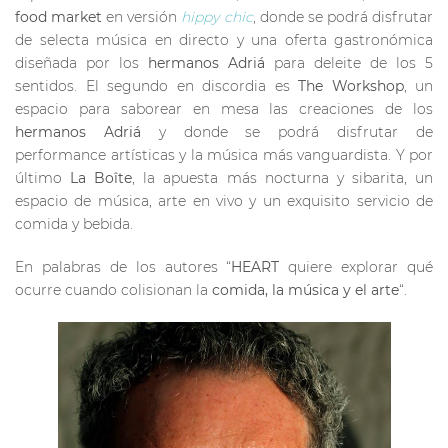
food market
en versión
hippy chic
, donde se podrá disfrutar
de selecta música en directo y una oferta gastronómica
diseñada por los
hermanos Adriá
para deleite de los 5
sentidos. El segundo en discordia es
The Workshop
, un
espacio para saborear en mesa las creaciones de los
hermanos Adriá
y donde se podrá disfrutar de
performance artísticas y la música más vanguardista. Y por
último
La Boîte
, la apuesta más nocturna y sibarita, un
espacio de música, arte en vivo y un exquisito servicio de
comida y bebida.
En palabras de los autores “
HEART
quiere explorar qué
ocurre cuando colisionan la
comida, la música y el arte
“.