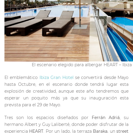
El escenario elegido para albergar HEART – Ibiza
El emblemático
Ibiza Gran Hotel
se convertirá desde Mayo
hasta Octubre, en el escenario donde tendrá lugar esta
explosión de creatividad, aunque este año tendremos que
esperar un poquito más ya que su inauguración esta
prevista para el 29 de Mayo.
Tres son los espacios diseñados por
Ferrán Adriá
, su
hermano Albert y Guy Laliberté, donde poder disfrutar de la
experiencia
HEART
. Por un lado, la terraza
Baraka
, un
street