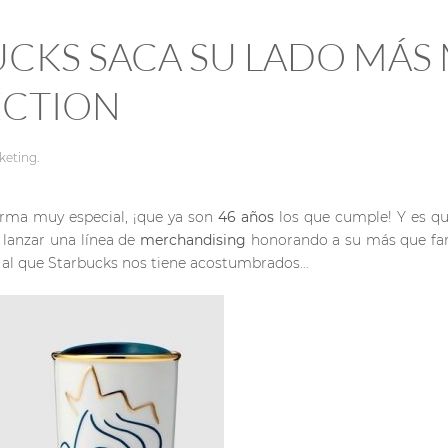
UCKS SACA SU LADO MÁS
ECTION
keting
.
rma muy especial, ¡que ya son
46 años
los que cumple! Y es qu
 lanzar una línea de
merchandising
honorando a su más que fam
ok al que Starbucks nos tiene acostumbrados…