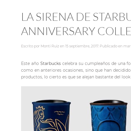
LA SIRENA DE STARB
ANNIVERSARY COLL
Escrito por
Monti Ruiz
en
15 septiembre, 2017
. Publicado en
mar
Este año
Starbucks
celebra su cumpleaños de una fo
como en anteriores ocasiones, sino que han decidido
productos, lo cierto es que se alejan bastante del lo