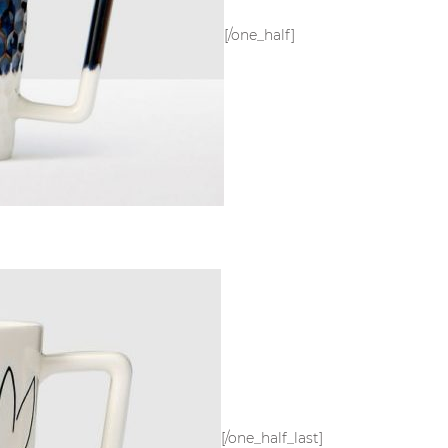
[/one_half]
[/one_half_last]