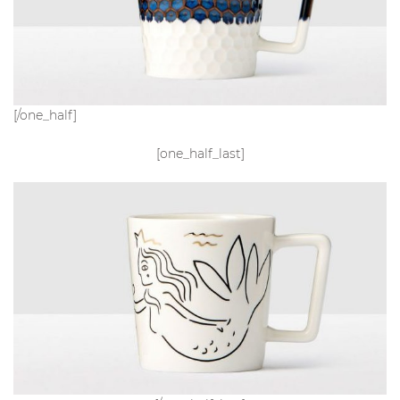
[/one_half]
[one_half_last]