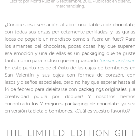
Escrito por
Monti Ruiz
en
6 septiembre, 2016
. Publicado en
diseño
,
merchandising
.
¿Conoces esa sensación al abrir una
tableta de chocolate
,
con todas sus onzas perfectamente perfiladas, y las ganas
locas de pegarle un mordisco como si fuera un fuet? Para
los amantes del chocolate, pocas cosas hay que superen
esa emoción y una de ellas es un
packaging
que te guste
tanto como para incluso querer guardarlo
forever and ever
.
En este punto reside el éxito de las cajas de bombones en
San Valentín y sus cajas con formas de corazón, con
lazos y diseños especiales, pero no hay que esperar hasta el
14 de febrero para deleitarse con
packagings originales
. ¡La
creatividad pulula por doquier! Y nosotros hemos
encontrado
los 7 mejores packaging de chocolate
, ya sea
en versión tableta o bombones. ¿Cuál es vuestro favorito?
THE LIMITED EDITION GIFT