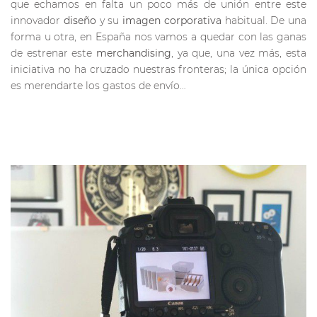
que echamos en falta un poco más de unión entre este
innovador
diseño
y su
imagen corporativa
habitual. De una
forma u otra, en España nos vamos a quedar con las ganas
de estrenar este
merchandising
, ya que, una vez más, esta
iniciativa no ha cruzado nuestras fronteras; la única opción
es merendarte los gastos de envío…