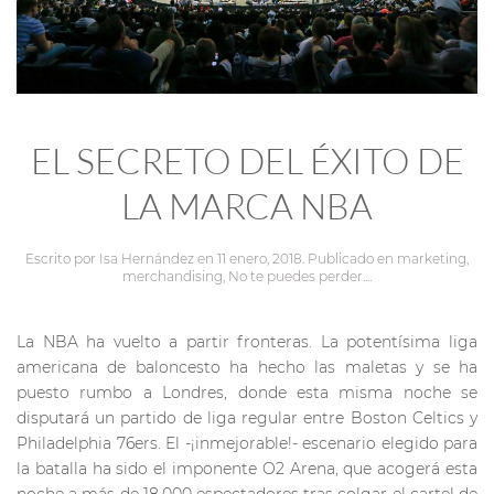
EL SECRETO DEL ÉXITO DE
LA MARCA NBA
Escrito por
Isa Hernández
en
11 enero, 2018
. Publicado en
marketing
,
merchandising
,
No te puedes perder...
.
La NBA ha vuelto a partir fronteras. La potentísima liga
americana de baloncesto ha hecho las maletas y se ha
puesto rumbo a Londres, donde esta misma noche se
disputará un partido de liga regular entre Boston Celtics y
Philadelphia 76ers. El -¡inmejorable!- escenario elegido para
la batalla ha sido el imponente O2 Arena, que acogerá esta