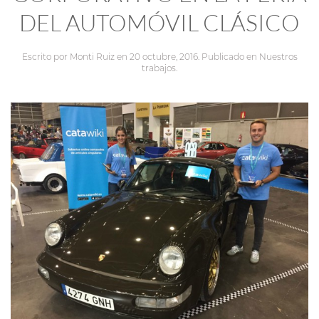
DEL AUTOMÓVIL CLÁSICO
Escrito por
Monti Ruiz
en
20 octubre, 2016
. Publicado en
Nuestros
trabajos
.