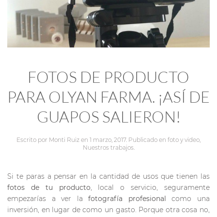
FOTOS DE PRODUCTO
PARA OLYAN FARMA. ¡ASÍ DE
GUAPOS SALIERON!
Escrito por
Monti Ruiz
en
1 marzo, 2017
. Publicado en
foto y video
,
Nuestros trabajos
.
Si te paras a pensar en la cantidad de usos que tienen las
fotos de tu producto
, local o servicio, seguramente
empezarías a ver la
fotografía profesional
como una
inversión, en lugar de como un gasto. Porque otra cosa no,