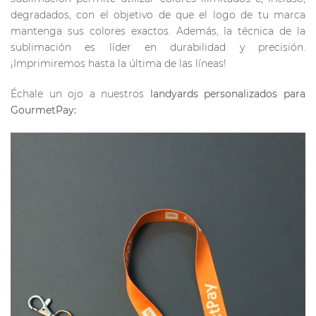
degradados, con el objetivo de que el logo de tu marca
mantenga sus colores exactos. Además, la técnica de la
sublimación es líder en durabilidad y precisión.
¡Imprimiremos hasta la última de las líneas!
Échale un ojo a nuestros
landyards personalizados para
GourmetPay: