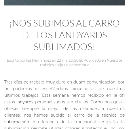
¡NOS SUBIMOS AL CARRO
DE LOS LANDYARDS
SUBLIMADOS!
Escrito por
Isa Hernández
en
22 marzo, 2018
. Publicado en
Nuestros
trabajos
.
Deja un comentario
Tras días de trabajo muy duro en duam comunicación, por
fin podemos ir enseñándoos pinceladitas de nuestros
últimos trabajos. Esta semana hemos recibido en la ofi
estos
lanyards
personalizados tan chulos. Como nos gusta
ofrecer siempre la mejor de las calidades a nuestros
clientes, nos hemos subido al carro de la técnica de
sublimación.
A diferencia de la tradicional serigrafía, la
sublimación permite utilizar colores ilimitados e, incluso,