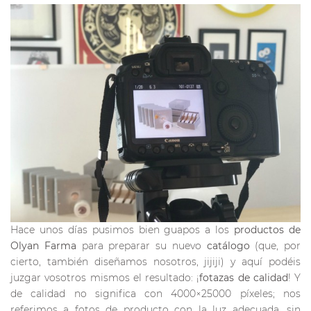
Hace unos días pusimos bien guapos a los
productos de
Olyan Farma
para preparar su nuevo
catálogo
(que, por
cierto, también diseñamos nosotros, jijiji) y aquí podéis
juzgar vosotros mismos el resultado: ¡
fotazas de calidad
! Y
de calidad no significa con 4000×25000 píxeles; nos
referimos a fotos de producto con la luz adecuada, sin