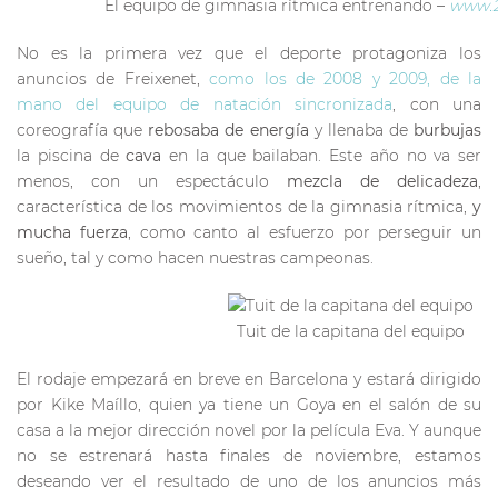
El equipo de gimnasia rítmica entrenando –
www.2
No es la primera vez que el deporte protagoniza los
anuncios de Freixenet,
como los de 2008 y 2009, de la
mano del equipo de natación sincronizada
, con una
coreografía que
rebosaba de energía
y llenaba de
burbujas
la piscina de
cava
en la que bailaban. Este año no va ser
menos, con un espectáculo
mezcla de delicadeza
,
característica de los movimientos de la gimnasia rítmica,
y
mucha fuerza
, como canto al esfuerzo por perseguir un
sueño, tal y como hacen nuestras campeonas.
Tuit de la capitana del equipo
El rodaje empezará en breve en Barcelona y estará dirigido
por Kike Maíllo, quien ya tiene un Goya en el salón de su
casa a la mejor dirección novel por la película Eva. Y aunque
no se estrenará hasta finales de noviembre, estamos
deseando ver el resultado de uno de los anuncios más