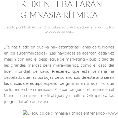
FREIXENET BAILARÁN
GIMNASIA RÍTMICA
Escrito por
Monti Ruiz
en
21 octubre, 2015
. Publicado en
marketing
,
No
te puedes perder...
.
¿Te has fijado en que ya hay estanterías llenas de turrones
en los supermercados? ¡Las navidades se acercan cada vez
más! Y con ello, el despliegue de marketing y publicidad de
las grandes marcas para maravillarnos, como el caso del
líder mundial de cava,
Freixenet
, que esta semana ha
desvelado que
las burbujas de su anuncio de este año serán
las chicas del equipo español de gimnasia rítmica
. ¡Porque
se lo tienen bien merecido! Acaban de ganar el bronce en el
Mundial de rítmica de Stuttgart y el billete Olímpico a los
juegos del año que viene.