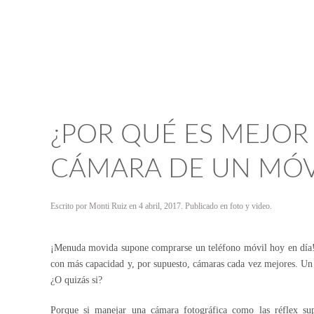
¿POR QUÉ ES MEJOR
CÁMARA DE UN MÓV
Escrito por
Monti Ruiz
en
4 abril, 2017
. Publicado en
foto y video
.
¡Menuda movida supone comprarse un teléfono móvil hoy en día! Y
con más capacidad y, por supuesto,
cámaras
cada vez mejores. Un 
¿O quizás si?
Porque si manejar una
cámara fotográfica
como las réflex sup