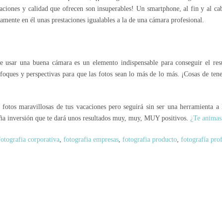
aciones y calidad que ofrecen son insuperables! Un smartphone, al fin y al ca
icamente en él unas prestaciones igualables a la de una
cámara profesional
.
usar una buena cámara es un elemento indispensable para conseguir el re
foques y perspectivas para que las
fotos
sean lo más de lo más. ¡Cosas de tener
s
fotos
maravillosas de tus vacaciones pero seguirá sin ser una herramienta a
eña inversión que te dará unos resultados muy, muy, MUY positivos.
¿Te animas
fotografia corporativa
,
fotografia empresas
,
fotografia producto
,
fotografía pro