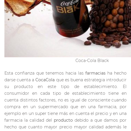
Coca-Cola Black
Esta confianza que tenemos hacia las
farmacias
ha hecho
darse cuenta a
CocaCola
que es buena estrategia introducir
su producto en este tipo de establecimiento. El
consumidor en cada tipo de establecimiento tiene en
cuenta distintos factores, no es igual de consciente cuando
compra en un supermercado que en una farmacia, por
ejemplo en un super tiene más en cuenta el precio y en una
farmacia la calidad del
producto
debido a que damos por
hecho que cuanto mayor precio mayor calidad además le