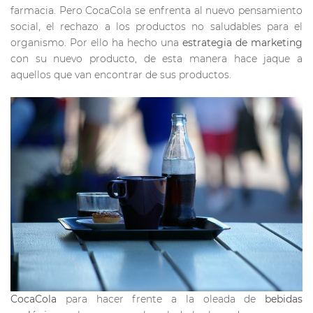
farmacia. Pero CocaCola se enfrenta al nuevo pensamiento
social, el rechazo a los productos no saludables para el
organismo. Por ello ha hecho una
estrategia de marketing
con su nuevo producto, de esta manera hace jaque a
aquellos que van encontrar de sus productos.
CocaCola
para hacer frente a la oleada de
bebidas