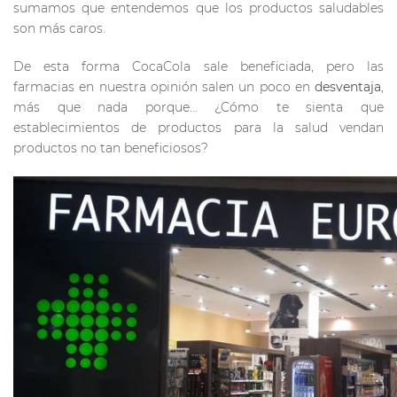
sumamos que entendemos que los productos saludables
son más caros.
De esta forma CocaCola sale beneficiada, pero las
farmacias en nuestra opinión salen un poco en
desventaja
,
más que nada porque… ¿Cómo te sienta que
establecimientos de productos para la salud vendan
productos no tan beneficiosos?