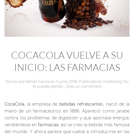
COCACOLA VUELVE A SU
INICIO: LAS FARMACIAS
Escrito por
Adrián García
en
3 junio, 2018
. Publicado en
marketing
,
No
te puedes perder...
.
Deja un comentario
CocaCola
, la empresa de
bebidas refrescante
s, nació de la
mano de un farmacéutico en 1886. Apareció como jarabe
contra los problemas de digestión y que aportase energía,
vendiéndose en
farmacias
, así se creo la bebida más famosa
del mundo. Y ahora parece que vuelve a introducirse en las