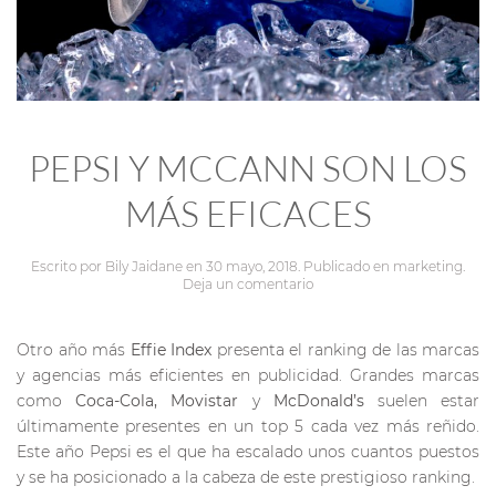
PEPSI Y MCCANN SON LOS
MÁS EFICACES
Escrito por
Bily Jaidane
en
30 mayo, 2018
. Publicado en
marketing
.
Deja un comentario
Otro año más
Effie Index
presenta el ranking de las marcas
y agencias más eficientes en publicidad. Grandes marcas
como
Coca-Cola, Movistar
y
McDonald’s
suelen estar
últimamente presentes en un top 5 cada vez más reñido.
Este año Pepsi es el que ha escalado unos cuantos puestos
y se ha posicionado a la cabeza de este prestigioso ranking.