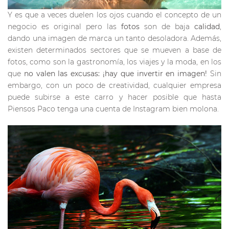
Y es que a veces duelen los ojos cuando el concepto de un
negocio es original pero las
fotos
son de baja
calidad
,
dando una imagen de marca un tanto desoladora. Además,
existen determinados sectores que se mueven a base de
fotos, como son la gastronomía, los viajes y la moda, en los
que
no valen las excusas: ¡hay que invertir en imagen!
Sin
embargo, con un poco de creatividad, cualquier empresa
puede subirse a este carro y hacer posible que hasta
Piensos Paco tenga una cuenta de Instagram bien molona.