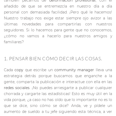
también pecamos de
deformación profesional
, con el
añadido de que se entremezcla en nuestro día a día
personal con demasiada facilidad. ¡Pero qué le hacemos!
Nuestro trabajo nos exige estar siempre ojo avizor a las
últimas novedades para compartirlas con nuestros
seguidores. Si lo hacemos para gente que no conocemos,
¿cómo no vamos a hacerlo para nuestros amigos y
familiares?
1. PENSAR BIEN CÓMO DECIR LAS COSAS.
Cada
copy
que escribe un
community manager
lleva una
estrategia detrás porque buscamos que enganche a la
gente, comparta la publicación e interactue con ella en las
redes sociales
. ¡No puedes arriesgarte a publicar cualquier
chorrada y cargarte las estadísticas! Esto es muy útil en la
vida porque, ¿a caso no has oído que lo importante no es lo
que se dice, sino cómo se dice? Anda, ve y pídele un
aumento de sueldo a tu jefe siguiendo esta técnica, a ver