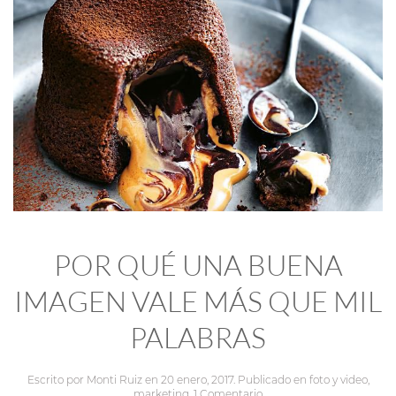
POR QUÉ UNA BUENA
IMAGEN VALE MÁS QUE MIL
PALABRAS
Escrito por
Monti Ruiz
en
20 enero, 2017
. Publicado en
foto y video
,
marketing
.
1 Comentario