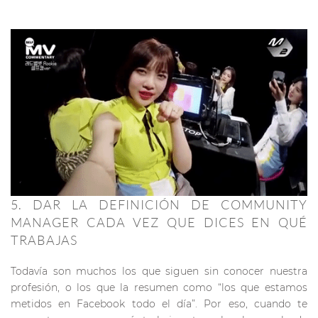
5. DAR LA DEFINICIÓN DE COMMUNITY
MANAGER CADA VEZ QUE DICES EN QUÉ
TRABAJAS
Todavía son muchos los que siguen sin conocer nuestra
profesión, o los que la resumen como “los que estamos
metidos en Facebook todo el día”. Por eso, cuando te