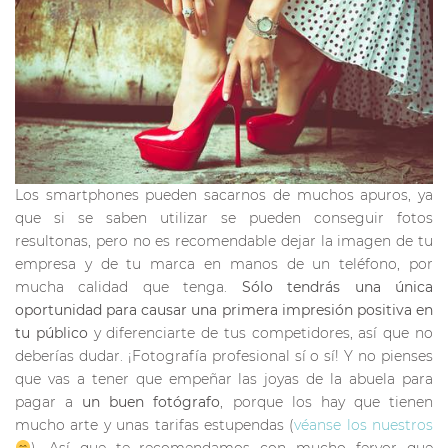
Los smartphones pueden sacarnos de muchos apuros, ya
que si se saben utilizar se pueden conseguir fotos
resultonas, pero no es recomendable dejar la imagen de tu
empresa y de tu marca en manos de un teléfono, por
mucha calidad que tenga.
Sólo tendrás una única
oportunidad para causar una primera impresión positiva en
tu público
y diferenciarte de tus competidores, así que no
deberías dudar. ¡Fotografía profesional sí o sí! Y no pienses
que vas a tener que empeñar las joyas de la abuela para
pagar a
un buen fotógrafo
, porque los hay que tienen
mucho arte y unas tarifas estupendas (
véanse los nuestros
). Así que te recomendamos con mucho fervor que