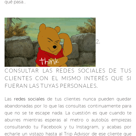
qué pasa…
2.
CONSULTAR LAS REDES SOCIALES DE TUS
CLIENTES CON EL MISMO INTERÉS QUE SI
FUERAN LAS TUYAS PERSONALES.
Las
redes sociales
de tus clientes nunca pueden quedar
abandonadas por lo que las consultas continuamente para
que no se te escape nada. La cuestión es que cuando te
aburres mientras esperas al metro o autobús empiezas
consultando tu Facebook y tu Instagram, y acabas por
echarle un vistazo hasta al Trip Advisor de ese cliente que