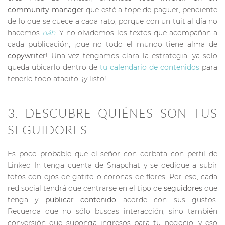
community manager
que esté a tope de pagüer, pendiente
de lo que se cuece a cada rato, porque con un tuit al día no
hacemos
náh
. Y no olvidemos los textos que acompañan a
cada publicación, ¡que no todo el mundo tiene alma de
copywriter
! Una vez tengamos clara la estrategia, ya solo
queda ubicarlo dentro de
tu
calendario de contenidos
para
tenerlo todo atadito, ¡y listo!
3. DESCUBRE QUIÉNES SON TUS
SEGUIDORES
Es poco probable que el señor con corbata con perfil de
Linked In tenga cuenta de Snapchat y se dedique a subir
fotos con ojos de gatito o coronas de flores. Por eso, cada
red social tendrá que centrarse en el tipo de
seguidores
que
tenga y
publicar contenido
acorde con sus gustos.
Recuerda que no sólo buscas interacción, sino también
conversión que suponga ingresos para tu negocio, y eso