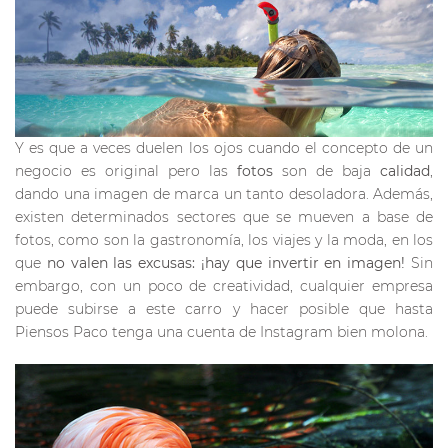
Y es que a veces duelen los ojos cuando el concepto de un
negocio es original pero las
fotos
son de baja
calidad
,
dando una imagen de marca un tanto desoladora. Además,
existen determinados sectores que se mueven a base de
fotos, como son la gastronomía, los viajes y la moda, en los
que
no valen las excusas: ¡hay que invertir en imagen!
Sin
embargo, con un poco de creatividad, cualquier empresa
puede subirse a este carro y hacer posible que hasta
Piensos Paco tenga una cuenta de Instagram bien molona.