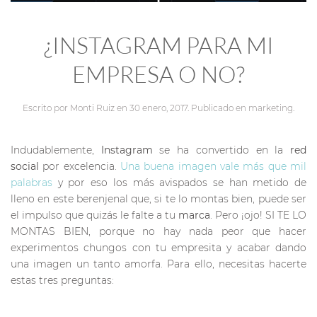
¿INSTAGRAM PARA MI
EMPRESA O NO?
Escrito por
Monti Ruiz
en
30 enero, 2017
. Publicado en
marketing
.
Indudablemente,
Instagram
se ha convertido en la
red
social
por excelencia.
Una buena imagen vale más que mil
palabras
y por eso los más avispados se han metido de
lleno en este berenjenal que, si te lo montas bien, puede ser
el impulso que quizás le falte a tu
marca
. Pero ¡ojo! SI TE LO
MONTAS BIEN, porque no hay nada peor que hacer
experimentos chungos con tu empresita y acabar dando
una imagen un tanto amorfa. Para ello, necesitas hacerte
estas tres preguntas: