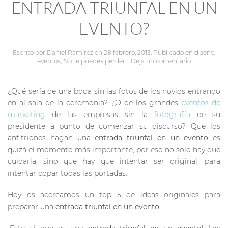
ENTRADA TRIUNFAL EN UN
EVENTO?
Escrito por
Daniel Ramírez
en
28 febrero, 2013
. Publicado en
diseño
,
eventos
,
No te puedes perder...
.
Deja un comentario
¿Qué sería de una boda sin las fotos de los novios entrando
en al sala de la ceremonia? ¿O de los grandes
eventos de
marketing
de las empresas sin la
fotografía
de su
presidente a punto de comenzar su discurso? Que los
anfitriones hagan una
entrada triunfal en un evento
es
quizá el momento más importante, por eso no solo hay que
cuidarla, sino que hay que intentar ser original, para
intentar copar todas las portadas.
Hoy os acercamos un top 5 de ideas originales para
preparar una
entrada triunfal en un evento
: