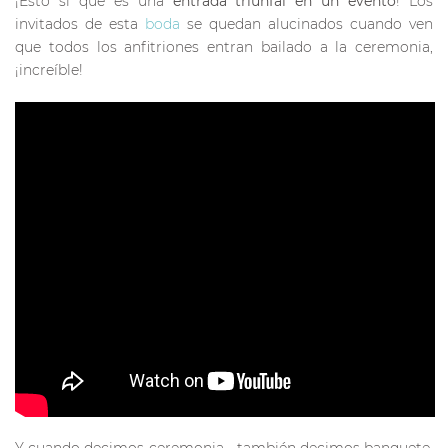
¡Esto si que es una
entrada triunfal en un evento
! Los
invitados de esta
boda
se quedan alucinados cuando ven
que todos los anfitriones entran bailado a la ceremonia,
¡increíble!