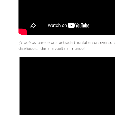
¿Y qué os parece una
entrada triunfal en un evento
e
diseñador… ¡daría la vuelta al mundo!