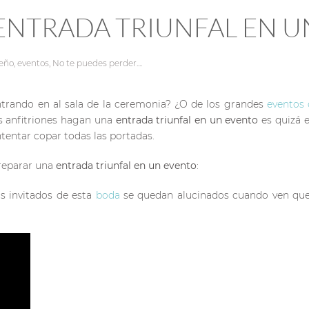
NTRADA TRIUNFAL EN U
seño
,
eventos
,
No te puedes perder...
.
entrando en al sala de la ceremonia? ¿O de los grandes
eventos
s anfitriones hagan una
entrada triunfal en un evento
es quizá 
intentar copar todas las portadas.
preparar una
entrada triunfal en un evento
:
os invitados de esta
boda
se quedan alucinados cuando ven que t