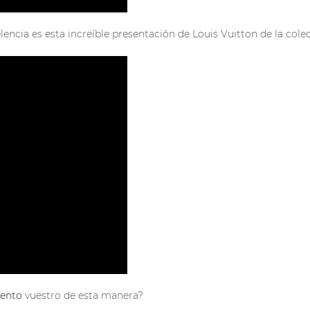
lencia es esta increíble presentación de Louis Vuitton de la col
vento
vuestro de esta manera?