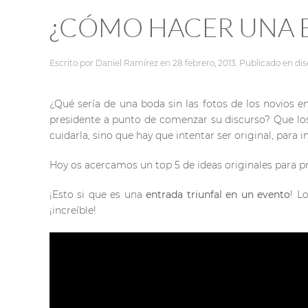
¿CÓMO HACER UNA E
Escrito por
Daniel Ramírez
en
28 febrero, 2013
. Publicado en
di
¿Qué sería de una boda sin las fotos de los novios 
presidente a punto de comenzar su discurso? Que lo
cuidarla, sino que hay que intentar ser original, para 
Hoy os acercamos un top 5 de ideas originales para 
¡Esto si que es una
entrada triunfal en un evento
! L
¡increíble!