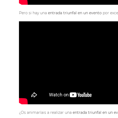
Pero si hay una
entrada triunfal en un evento
por exce
¿Os animaríais a realizar una
entrada triunfal en un e