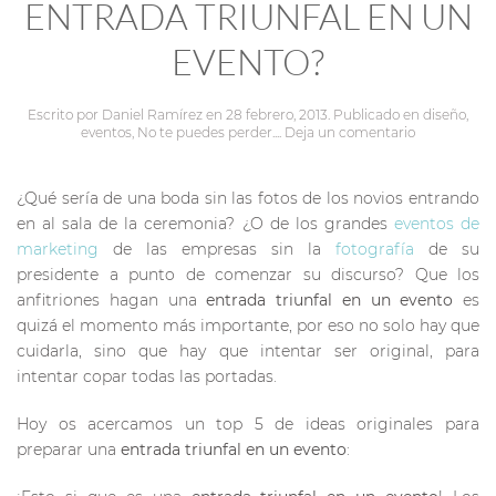
ENTRADA TRIUNFAL EN UN
EVENTO?
Escrito por
Daniel Ramírez
en
28 febrero, 2013
. Publicado en
diseño
,
eventos
,
No te puedes perder...
.
Deja un comentario
¿Qué sería de una boda sin las fotos de los novios entrando
en al sala de la ceremonia? ¿O de los grandes
eventos de
marketing
de las empresas sin la
fotografía
de su
presidente a punto de comenzar su discurso? Que los
anfitriones hagan una
entrada triunfal en un evento
es
quizá el momento más importante, por eso no solo hay que
cuidarla, sino que hay que intentar ser original, para
intentar copar todas las portadas.
Hoy os acercamos un top 5 de ideas originales para
preparar una
entrada triunfal en un evento
: