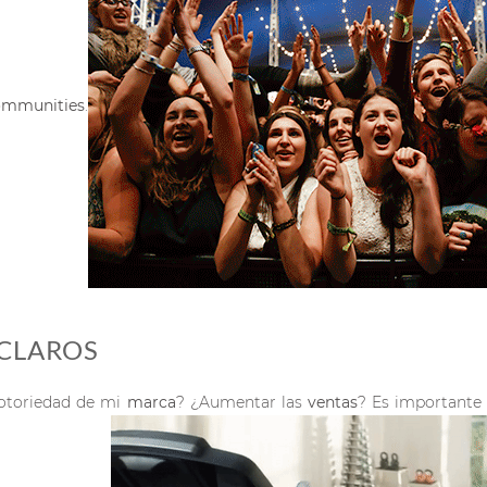
mmunities
.
 CLAROS
notoriedad de mi
marca
? ¿Aumentar las
ventas
? Es importante 