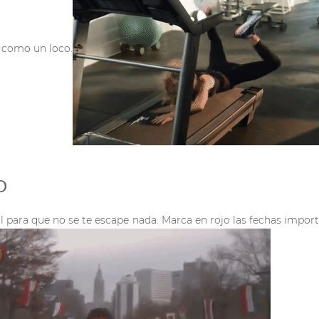
r
como un loco.
O
para que no se te escape nada. Marca en rojo las fechas importa