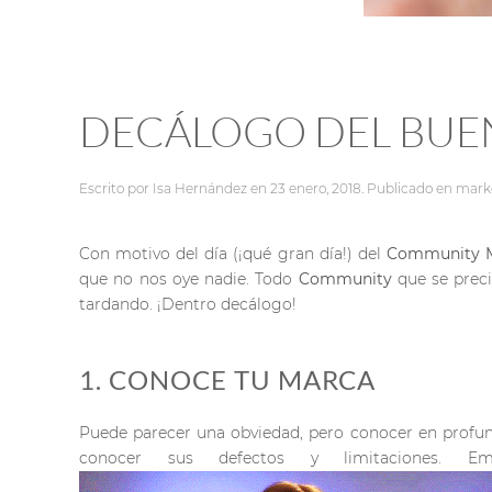
DECÁLOGO DEL BU
Escrito por
Isa Hernández
en
23 enero, 2018
. Publicado en
mark
Con motivo del día (¡qué gran día!) del
Community
que no nos oye nadie. Todo
Community
que se preci
tardando. ¡Dentro decálogo!
1. CONOCE TU MARCA
Puede parecer una obviedad, pero conocer en profu
conocer sus defectos y limitaciones. E