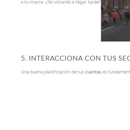
a tu marca. ¡¡No volverás a llegar tarde!!
5. INTERACCIONA CON TUS S
Una buena planificación de tus
cuentas
es fundamenta