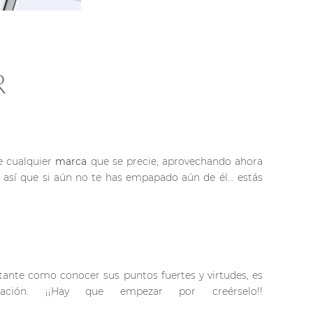
R
e cualquier
marca
que se precie, aprovechando ahora
 así que si aún no te has empapado aún de él… estás
tante como conocer sus puntos fuertes y virtudes, es
ción. ¡¡Hay que empezar por creérselo!!