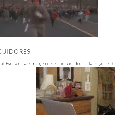
EGUIDORES
l. Eso te dará el margen necesario para dedicar la mayor parte 