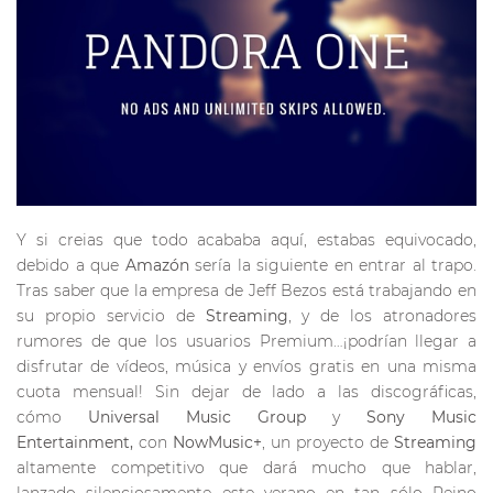
Y si creias que todo acababa aquí, estabas equivocado,
debido a que
Amazón
sería la siguiente en entrar al trapo.
Tras saber que la empresa de Jeff Bezos está trabajando en
su propio servicio de
Streaming
, y de los atronadores
rumores de que los usuarios Premium…¡podrían llegar a
disfrutar de vídeos, música y envíos gratis en una misma
cuota mensual! Sin dejar de lado a las discográficas,
cómo
Universal Music Group
y
Sony Music
Entertainment,
con
NowMusic+
, un proyecto de
Streaming
altamente competitivo que dará mucho que hablar,