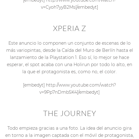
[embedyt] http://www.youtube.com/watch?
v=Cyoh7yyB2Ms[/embedyt]
XPERIA Z
Este anuncio lo componen un conjunto de escenas de lo
más variopintas, desde la Caída del Muro de Berlín hasta el
lanzamiento de la Playstation 1. Eso sí, lo mejor se hace
esperar, el spot acaba con una Holirun por todo lo alto, en
la que el protagonista es, como no, el color.
[embedyt] http://www.youtube.com/watch?
v=9Pp7nDmb5K4[/embedyt]
THE JOURNEY
Todo empieza gracias a una foto. La idea del anuncio gira
en torno a la imagen captada con el móvil de protagonista,