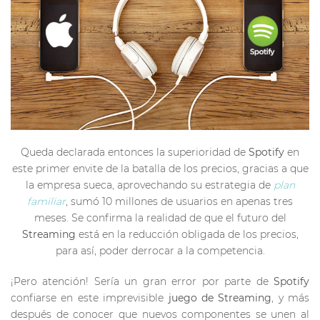
Queda declarada entonces la superioridad de
Spotify
en
este primer envite de la batalla de los precios, gracias a que
la empresa sueca, aprovechando su estrategia de
plan
familiar
, sumó 10 millones de usuarios en apenas tres
meses. Se confirma la realidad de que el futuro del
Streaming
está en la reducción obligada de los precios,
para así, poder derrocar a la competencia.
¡Pero atención! Sería un gran error por parte de
Spotify
confiarse en este imprevisible
juego de Streaming
, y más
después de conocer que nuevos componentes se unen al