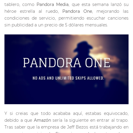
tablero, como
Pandora Media
, que esta semana lanzó su
héroe estrella al ruedo,
Pandora One
, mejorando las
condiciones de servicio, permitiendo escuchar canciones
sin publicidad a un precio de 5 dólares mensuales.
Y si creias que todo acababa aquí, estabas equivocado,
debido a que
Amazón
sería la siguiente en entrar al trapo.
Tras saber que la empresa de Jeff Bezos está trabajando en