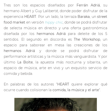
Tres son los espacios diseñados por
Ferrán Adriá
, su
hermano Albert y Guy Laliberté, donde poder disfrutar de la
experiencia
HEART
. Por un lado, la terraza
Baraka
, un
street
food market
en versión
hippy chic
, donde se podrá disfrutar
de selecta música en directo y una oferta gastronómica
diseñada por los
hermanos Adriá
para deleite de los 5
sentidos. El segundo en discordia es
The Workshop
, un
espacio para saborear en mesa las creaciones de los
hermanos Adriá
y donde se podrá disfrutar de
performance artísticas y la música más vanguardista. Y por
último
La Boîte
, la apuesta más nocturna y sibarita, un
espacio de música, arte en vivo y un exquisito servicio de
comida y bebida.
En palabras de los autores “
HEART
quiere explorar qué
ocurre cuando colisionan la
comida, la música y el arte
“.