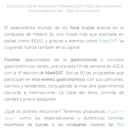
Escrito por
Daniel Ramírez
en
13 febrero, 2015
. Publicado en
eventos
,
No te puedes perder...
.
Deja un comentario
El apasionante mundo de los
food trucks
avanza en la
conquista de Madrid. Es una moda más que asentada en
países como EEUU, y gracias a eventos como
MadrEAT
, va
cogiendo fuerza también en la capital.
Foodies
, apasionados de la
gastronomía
y curiosos
gastronómicos, tenéis una cita este fin de semana en AZCA
con la 4ª edición de
MadrEAT
. Son ya 50 las propuestas que
participan en este
evento gastronómico
, con sus camiones,
carritos y tenderetes, conjugando la más alta gastronomía
nacional e internacional. La clave del éxito, comida de
calidad a precio asequible.
¿Qué os podréis encontrar? Tenemos propuestas
made in
Spain
como las espectaculares y auténticas tortillas
españolas de
Lucias
o las
croquetas
caseras de
The