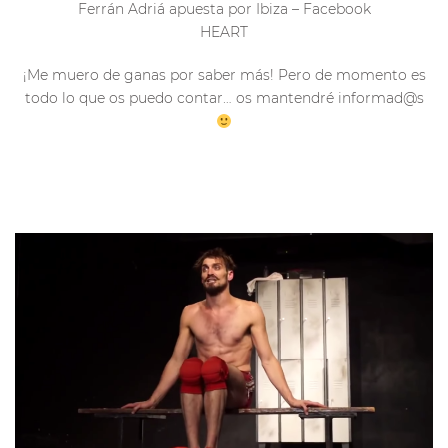
Ferrán Adriá apuesta por Ibiza – Facebook
HEART
¡Me muero de ganas por saber más! Pero de momento es
todo lo que os puedo contar… os mantendré informad@s