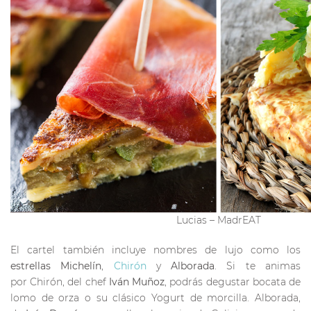
Lucias – MadrEAT
El cartel también incluye nombres de lujo como los
estrellas Michelín
,
Chirón
y
Alborada
. Si te animas
por Chirón, del chef
Iván Muñoz
, podrás degustar bocata de
lomo de orza o su clásico Yogurt de morcilla. Alborada,