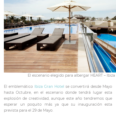
El escenario elegido para albergar HEART – Ibiza
El emblemático
Ibiza Gran Hotel
se convertirá desde Mayo
hasta Octubre, en el escenario donde tendrá lugar esta
explosión de creatividad, aunque este año tendremos que
esperar un poquito más ya que su inauguración esta
prevista para el 29 de Mayo.