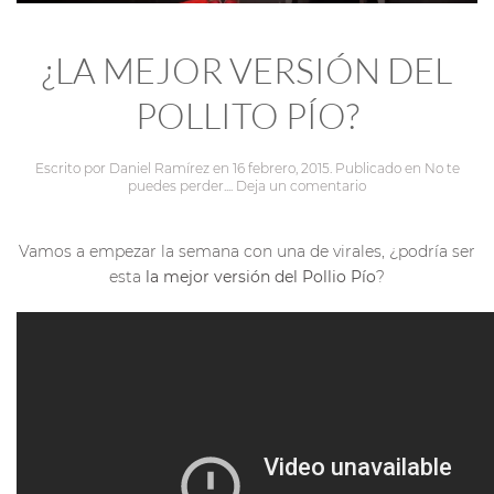
¿LA MEJOR VERSIÓN DEL
POLLITO PÍO?
Escrito por
Daniel Ramírez
en
16 febrero, 2015
. Publicado en
No te
puedes perder...
.
Deja un comentario
Vamos a empezar la semana con una de virales, ¿podría ser
esta
la mejor versión del Pollio Pío
?