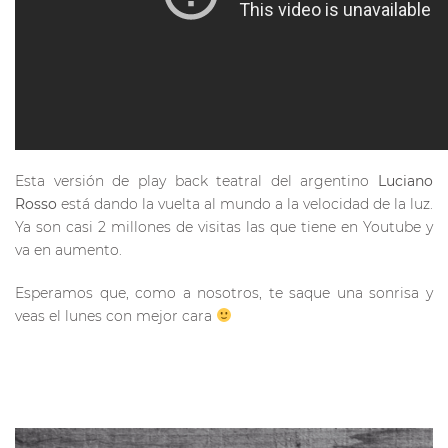
Esta versión de play back teatral del argentino
Luciano
Rosso
está dando la vuelta al mundo a la velocidad de la luz.
Ya son casi 2 millones de visitas las que tiene en Youtube y
va en aumento.
Esperamos que, como a nosotros, te saque una sonrisa y
veas el lunes con mejor cara