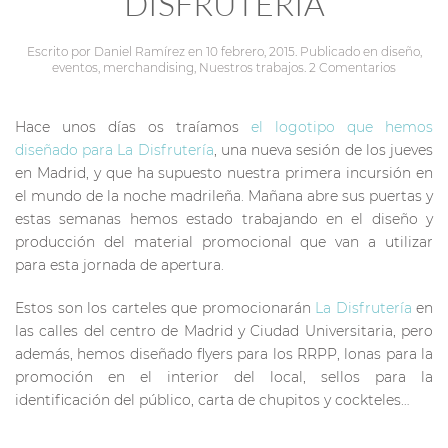
DISFRUTERÍA
Escrito por
Daniel Ramírez
en
10 febrero, 2015
. Publicado en
diseño
,
eventos
,
merchandising
,
Nuestros trabajos
.
2 Comentarios
Hace unos días os traíamos
el logotipo que hemos
diseñado para La Disfrutería
, una nueva sesión de los jueves
en Madrid, y que ha supuesto nuestra primera incursión en
el mundo de la noche madrileña. Mañana abre sus puertas y
estas semanas hemos estado trabajando en el diseño y
producción del material promocional que van a utilizar
para esta jornada de apertura.
Estos son los carteles que promocionarán
La Disfrutería
en
las calles del centro de Madrid y Ciudad Universitaria, pero
además, hemos diseñado flyers para los RRPP, lonas para la
promoción en el interior del local, sellos para la
identificación del público, carta de chupitos y cockteles…