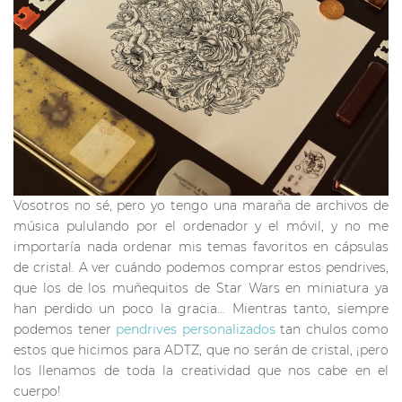
Vosotros no sé, pero yo tengo una maraña de archivos de
música pululando por el ordenador y el móvil, y no me
importaría nada ordenar mis temas favoritos en cápsulas
de cristal. A ver cuándo podemos comprar estos pendrives,
que los de los muñequitos de Star Wars en miniatura ya
han perdido un poco la gracia… Mientras tanto, siempre
podemos tener
pendrives personalizados
tan chulos como
estos que hicimos para ADTZ, que no serán de cristal, ¡pero
los llenamos de toda la creatividad que nos cabe en el
cuerpo!