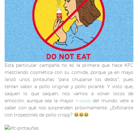
Esta particular campaña no es la primera que hace KFC
mezclando cosmética con su comida, porque ya en mayo
lanzó unos pintauñas “para chuparse los dedos”, pues
tenían sabor a pollo original y pollo picante. Y visto que,
saquen lo que saquen, nos vamos a volver locos de
emoción, aunque sea la mayor
frikada
del mundo, vete a
saber con qué nos sorprenden próximamente. ¿Exfoliante
con tropezones de pollo crispy?