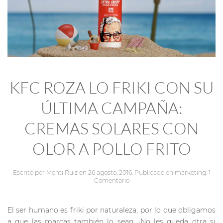
KFC ROZA LO FRIKI CON SU
ÚLTIMA CAMPAÑA:
CREMAS SOLARES CON
OLOR A POLLO FRITO
Escrito por
Monti Ruiz
en
26 agosto, 2016
. Publicado en
marketing
.
1
Comentario
El ser humano es friki por naturaleza, por lo que obligamos
a que las marcas también lo sean. ¡No les queda otra si