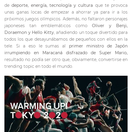
de
deporte, energía, tecnología y cultura
que te provoca
unas ganas locas de empezar a ahorrar ya para ir a los
próximos juegos olímpicos. Además, no faltaron personajes
japoneses tan emblemáticos como
Oliver y Benji,
Doraemon y Hello Kitty
, añadiendo un toque divertido para
todos los que desayunábamos de pequeños con ellos en la
tele. Si a eso le sumas al
primer ministro de Japón
irrumpiendo en Maracaná disfrazado de Super Mario,
resultado no podía ser otro que, obviamente, convertirse en
trending topic en todo el mundo.