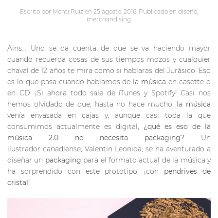
Escrito por
Monti Ruiz
en
25 agosto, 2016
. Publicado en
diseño
,
merchandising
.
Ains… Uno se da cuenta de que se va haciendo mayor
cuando recuerda cosas de sus tiempos mozos y cualquier
chaval de 12 años te mira como si hablaras del Jurásico. Eso
es lo que pasa cuando hablamos de la
música
en casette o
en CD. ¡Si ahora todo sale de iTunes y Spotify! Casi nos
hemos olvidado de que, hasta no hace mucho, la
música
venía envasada en cajas y, aunque casi toda la que
consumimos actualmente es digital,
¿qué es eso de la
música 2.0 no necesita packaging?
Un
ilustrador canadiense, Valentin Leonida, se ha aventurado a
diseñar un
packaging
para el formato actual de la música y
ha sorprendido con este prototipo, ¡con
pendrives de
cristal
!