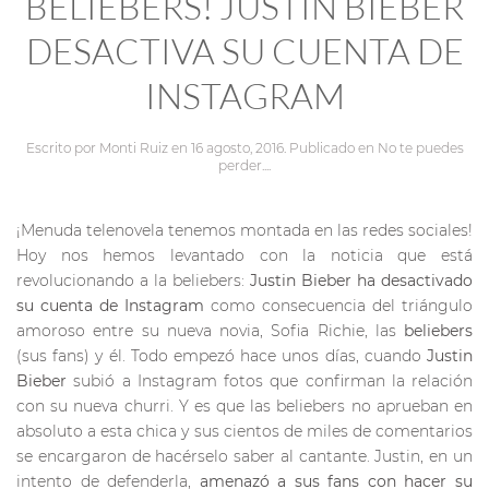
BELIEBERS! JUSTIN BIEBER
DESACTIVA SU CUENTA DE
INSTAGRAM
Escrito por
Monti Ruiz
en
16 agosto, 2016
. Publicado en
No te puedes
perder...
.
¡Menuda telenovela tenemos montada en las redes sociales!
Hoy nos hemos levantado con la noticia que está
revolucionando a la beliebers:
Justin Bieber ha desactivado
su cuenta de Instagram
como consecuencia del triángulo
amoroso entre su nueva novia, Sofia Richie, las
beliebers
(sus fans) y él. Todo empezó hace unos días, cuando
Justin
Bieber
subió a Instagram fotos que confirman la relación
con su nueva churri. Y es que las beliebers no aprueban en
absoluto a esta chica y sus cientos de miles de comentarios
se encargaron de hacérselo saber al cantante. Justin, en un
intento de defenderla,
amenazó a sus fans con hacer su