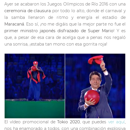
Ayer se acabaron los Juegos Olímpicos de Río 2016 con una
ceremonia de clausura
por todo lo alto, donde el carnaval y
la samba llenaron de ritmo y energía el estadio de
Maracaná
. Eso sí, ¡no me digáis que la mejor parte no fue el
primer ministro japonés disfrazado de Super Mario
! Y es
que, a pesar de esa cara de acelga que a penas nos regaló
una sonrisa, ¡estaba tan mono con esa gorrita roja!
El vídeo promocional de
Tokio 2020
, que puedes
ver aquí
,
nos ha enamorado a todos, con una combinación explosiva