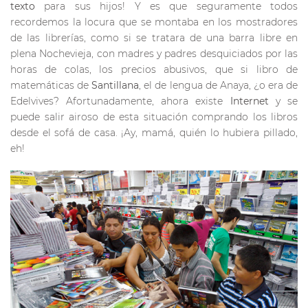
texto
para sus hijos! Y es que seguramente todos
recordemos la locura que se montaba en los mostradores
de las librerías, como si se tratara de una barra libre en
plena Nochevieja, con madres y padres desquiciados por las
horas de colas, los precios abusivos, que si libro de
matemáticas de
Santillana
, el de lengua de Anaya, ¿o era de
Edelvives? Afortunadamente, ahora existe
Internet
y se
puede salir airoso de esta situación comprando los libros
desde el sofá de casa. ¡Ay, mamá, quién lo hubiera pillado,
eh!