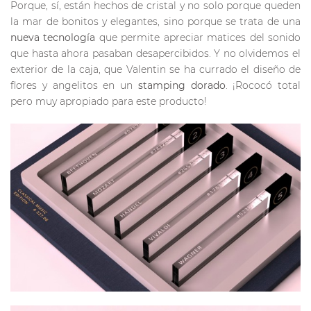
Porque, sí, están hechos de cristal y no solo porque queden
la mar de bonitos y elegantes, sino porque se trata de una
nueva tecnología
que permite apreciar matices del sonido
que hasta ahora pasaban desapercibidos. Y no olvidemos el
exterior de la caja, que Valentin se ha currado el diseño de
flores y angelitos en un
stamping dorado
. ¡Rococó total
pero muy apropiado para este producto!