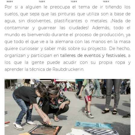
Por si a alguien le preocupa el tema de ir tiñendo los
suelos, que sepa que las pinturas que utiliza son a base de
agua, sin disolventes, plastificantes o metales. ¡Nada de
contaminar y guarrear las ciudades! Además, todo el
mundo es bienvenido durante el proceso de producción, ya
que todo el que ve a la alemana con las manos en la masa
quiere curiosear y saber más sobre su proyecto. De hecho,
organizan y participan en
talleres de eventos y festivales
, a
los que la gente puede acudir con su propia ropa y
aprender la técnica de Raubdruckerin.