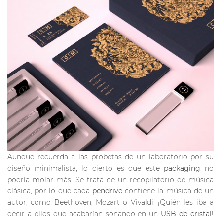
Aunque recuerda a las probetas de un laboratorio por su
diseño minimalista, lo cierto es que este
packaging
no
podría molar más. Se trata de un recopilatorio de música
clásica, por lo que cada
pendrive
contiene la música de un
autor, como Beethoven, Mozart o Vivaldi. ¡Quién les iba a
decir a ellos que acabarían sonando en un
USB de cristal
!