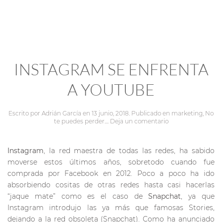
INSTAGRAM SE ENFRENTA
A YOUTUBE
Escrito por
Adrián García
en
13 junio, 2018
. Publicado en
marketing
,
No
te puedes perder...
.
Deja un comentario
Instagram
, la red maestra de todas las redes, ha sabido
moverse estos últimos años, sobretodo cuando fue
comprada por Facebook en 2012. Poco a poco ha ido
absorbiendo cositas de otras redes hasta casi hacerlas
“jaque mate” como es el caso de
Snapchat
, ya que
Instagram introdujo las ya más que famosas Stories,
dejando a la red obsoleta (Snapchat). Como ha anunciado