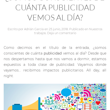
CUÁNTA PUBLICIDAD
VEMOS AL DÍA?
Escrito por
Adrián García
en
25 junio, 2018
. Publicado en
Nuestros
trabajos
.
Deja un comentario
Como decimos en el título de la entrada, ¿somos
conscientes de cuánta
publicidad
vemos al día? Desde que
nos despertamos hasta que nos vamos a dormir, estamos
expuestos a toda clase de publicidad. Vayamos donde
vayamos… recibimos impactos publicitarios. All day, all
night.