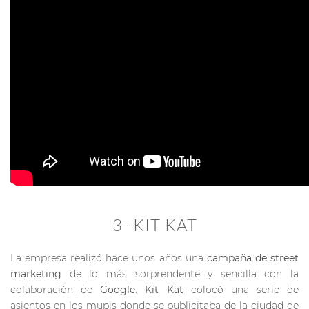
3- KIT KAT
La empresa realizó hace unos años una
campaña de street
marketing
de lo más sorprendente y sencilla con la
colaboración de
Google
.
Kit Kat
colocó una serie de
asientos en los mupis donde se publicitaba de la ciudad de