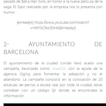
pasado de
Sol
a Han Solo, en honor a la nueva película de la
saga. El Spot realizado por la empresa nos lo presenta con
humor:
[embedyt] https://www.youtube.com/watch?
v=WFOC9vc50Hk[/embedyt]
2- AYUNTAMIENTO DE
BARCELONA
El ayuntamiento de la ciudad condal llevó acabo una
campaña, bautizada como
GosSOS,
con la ayuda de la
agencia Ogilvy para fomentar la adopción y no el
abandono. La campaña consistió en la colocación de 20
estatuas de perros a escala real por toda la ciudad, estas
contaban con un código Qr donde se encontraba la
información.