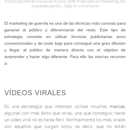
Escrito por
Adrián García
en
12 junio, 2018
. Publicado en
marketing
,
No
te puedes perder...
.
Deja un comentario
El
marketing de guerrila
es una de las
técnicas
más curiosas para
ganarse al público y diferenciarse del resto.
Este tipo de
estrategia
consiste en utilizar
técnicas publicitarias
poco
convencionales y de coste bajo para conseguir una gran difusión
y llegar al
público
de manera directa con el objetivo de
sorprender y hacer algo diferente.
Para ello las marcas recurren
a:
VÍDEOS VIRALES
Es una estrategia que intentan utilizar muchas
marcas
,
algunas con más éxito que otras, una que conseguir hacer
un vídeo viral no es tarea fácil. Normalmente los más virales
son aquellos que surgen solos, es decir, que no están