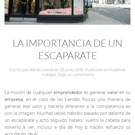
LA IMPORTANCIA DE UN
ESCAPARATE
Escrito por
Adrián García
en
25 junio, 2018
. Publicado en
Nuestros
trabajos
.
Deja un comentario
La misión de cualquier
emprendedor
es generar
valor
en su
empresa
, en el caso de las tiendas físicas una manera de
generar ese valor y hacerla diferente a la competencia es
con la imagen. Muchas veces habréis pasado por delante de
un escaparate y acto seguido habéis vuelto la cabeza para
volverlo a ver, incluso a día de hoy si hacéis esfuerzo os
acordaréis de él.