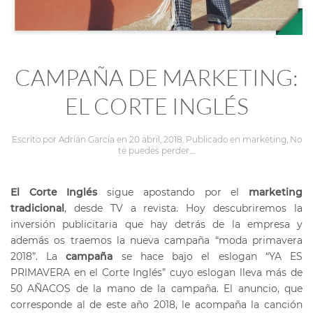
CAMPAÑA DE MARKETING:
EL CORTE INGLÉS
Escrito por
Adrián García
en
20 abril, 2018
. Publicado en
marketing
,
No
te puedes perder...
.
El Corte Inglés
sigue apostando por el
marketing
tradicional
, desde TV a revista. Hoy descubriremos la
inversión publicitaria que hay detrás de la empresa y
además os traemos la nueva campaña “moda primavera
2018”.
La
campaña
se hace bajo el eslogan “YA ES
PRIMAVERA en el Corte Inglés” cuyo eslogan lleva más de
50 AÑACOS de la mano de la campaña. El anuncio, que
corresponde al de este año 2018, le acompaña la canción