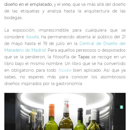
diseño en el emplatado
; y el
vino
, que va más allá del diseño
de las etiquetas y analiza hasta la arquitectura de las
bodegas.
La exposición, imprescindible para cualquiera que se
considere
foodie
, ha permanecido abierta al público del 21
de mayo hasta el 19 de julio en la
Central de Diseño del
Matadero de Madrid
. Para aquellos perezosos o despistados
que se la perdieron, la filosofía de
Tapas
se recoge en un
libro bajo el mismo nombre. Un libro que se ha convertido
en obligatorio para todo
foodie
bien aplicado. Así que ya
sabes, no esperes más para conocer los asombrosos
diseños inspirados por la gastronomía.