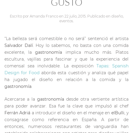
GUSTO
Escrito por
Amanda Franco
en
22 julio, 2015
. Publicado en
diseño
,
eventos
.
“La belleza será comestible o no será” sentenció el artista
Salvador Dalí
. Hoy lo sabemos, no basta con una comida
excelente, la
gastronomía
implica mucho más. Platos
escultura, vajillas para fascinar y que la experiencia del
comensal sea inolvidable. La exposición
Tapas: Spanish
Design for Food
aborda esta cuestión y analiza qué papel
ha jugado el diseño en relación a la comida y la
gastronomía
.
Acercarse a la
gastronomía
desde otra vertiente artística
para poder avanzar. Esa fue la clave que impulsó al chef
Ferrán Adriá
a introducir el diseño en el menaje en
elBulli
, y
consagrase como referencia en España. A partir de
entonces, numerosos restaurantes de vanguardia han