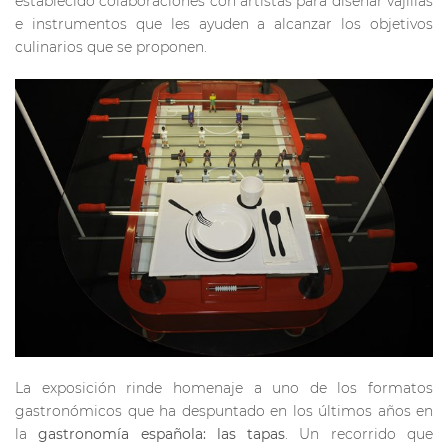
establecido colaboraciones con artistas para diseñar vajillas
e instrumentos que les ayuden a alcanzar los objetivos
culinarios que se proponen.
La exposición rinde homenaje a uno de los formatos
gastronómicos que ha despuntado en los últimos años en
la
gastronomía española: las tapas
. Un recorrido que