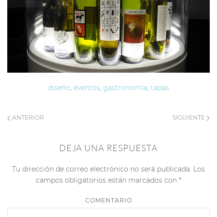
diseño
,
eventos
,
gastronomía
,
tapas
ANTERIOR
SIGUIENTE
DEJA UNA RESPUESTA
Tu dirección de correo electrónico no será publicada. Los
campos obligatorios están marcados con
*
COMENTARIO