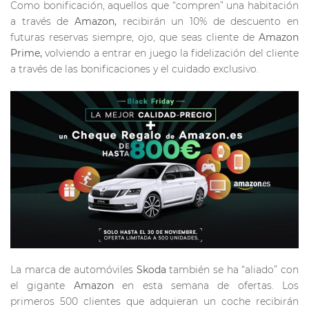
Como bonificación, aquellos que “compren” una habitación
a través de
Amazon,
recibirán un 10% de descuento en
futuras reservas siempre, ojo, que seas cliente de
Amazon
Prime,
volviendo a entrar en juego la fidelización del cliente
a través de las bonificaciones y el cuidado exclusivo.
La marca de automóviles
Skoda
también se ha “aliado” con
el gigante
Amazon
en esta semana de ofertas. Los
primeros 500 clientes que adquieran un coche recibirán