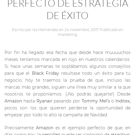
PERFECTO DE ESTRATEGIA
DE ÉXITO
Escrito por
Isa Hernández
en
24 noviembre, 2017
. Publicado en
marketing
.
Por fin ha llegado esa fecha que desde hace muuuuchos
meses teníamos marcada en rojo en nuestros calendarios.
Si hace unas semanas te soplábamos algunos consejillos
para que el
Black Friday
resultase todo un éxito para tu
negocio, hoy te traemos la prueba de que, incluso las
marcas más grandes, siguen una línea muy similar a la que
nosotros te proponíamos. (¡No podrás quejarte!) Desde
Amazon
hasta
Ryanair
pasando por
Tommy Mel’s
o
Inditex,
pocos son los que quieren perderse la oportunidad de
empezar por todo lo alto la campaña de Navidad.
Precisamente
Amazon
es el ejemplo perfecto de que, en
días como hoy, la
sencillez
puede ser sinónimo de
atractivo.