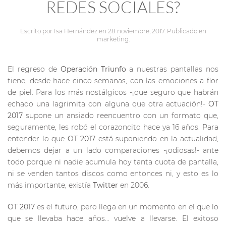
REDES SOCIALES?
Escrito por
Isa Hernández
en
28 noviembre, 2017
. Publicado en
marketing
.
El regreso de
Operación Triunfo
a nuestras pantallas nos
tiene, desde hace cinco semanas, con las emociones a flor
de piel. Para los más nostálgicos -¡que seguro que habrán
echado una lagrimita con alguna que otra actuación!-
OT
2017
supone un ansiado reencuentro con un formato que,
seguramente, les robó el corazoncito hace ya 16 años. Para
entender lo que
OT 2017
está suponiendo en la actualidad,
debemos dejar a un lado comparaciones -¡odiosas!- ante
todo porque ni nadie acumula hoy tanta cuota de pantalla,
ni se venden tantos discos como entonces ni, y esto es lo
más importante, existía
Twitter
en 2006.
OT 2017
es el futuro, pero llega en un momento en el que lo
que se llevaba hace años… vuelve a llevarse. El exitoso