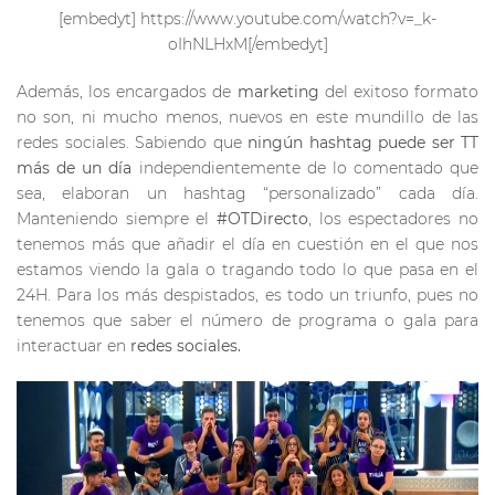
[embedyt] https://www.youtube.com/watch?v=_k-
oIhNLHxM[/embedyt]
Además, los encargados de
marketing
del exitoso formato
no son, ni mucho menos, nuevos en este mundillo de las
redes sociales. Sabiendo que
ningún hashtag puede ser TT
más de un día
independientemente de lo comentado que
sea, elaboran un hashtag “personalizado” cada día.
Manteniendo siempre el
#OTDirecto
, los espectadores no
tenemos más que añadir el día en cuestión en el que nos
estamos viendo la gala o tragando todo lo que pasa en el
24H. Para los más despistados, es todo un triunfo, pues no
tenemos que saber el número de programa o gala para
interactuar en
redes sociales.