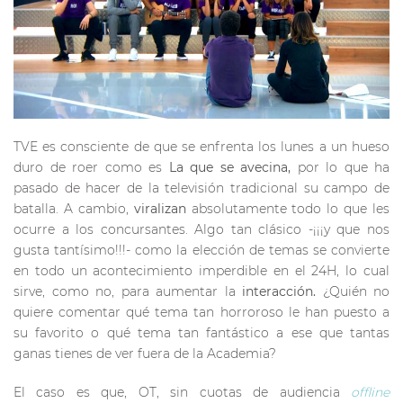
TVE es consciente de que se enfrenta los lunes a un hueso
duro de roer como es
La que se avecina,
por lo que ha
pasado de hacer de la televisión tradicional su campo de
batalla. A cambio,
viralizan
absolutamente todo lo que les
ocurre a los concursantes. Algo tan clásico -¡¡¡y que nos
gusta tantísimo!!!- como la elección de temas se convierte
en todo un acontecimiento imperdible en el 24H, lo cual
sirve, como no, para aumentar la
interacción.
¿Quién no
quiere comentar qué tema tan horroroso le han puesto a
su favorito o qué tema tan fantástico a ese que tantas
ganas tienes de ver fuera de la Academia?
El caso es que, OT, sin cuotas de audiencia
offline