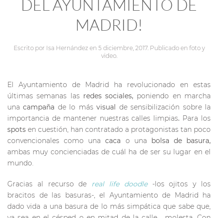
DEL AYUNTAMIENTO DE
MADRID!
Escrito por
Isa Hernández
en
5 diciembre, 2017
. Publicado en
foto y
video
.
El Ayuntamiento de Madrid ha revolucionado en estas
últimas semanas las
redes sociales,
poniendo en marcha
una
campaña
de lo más
visual
de sensibilización sobre la
importancia de mantener nuestras calles limpias
.
Para los
spots
en cuestión, han contratado a protagonistas tan poco
convencionales como una
caca
o una
bolsa de basura,
ambas muy concienciadas de cuál ha de ser su lugar en el
mundo.
Gracias al recurso de
real
life
doodle
-los ojitos y los
bracitos de las basuras-,
el Ayuntamiento de Madrid ha
dado vida a una basura de lo más simpática que sabe que,
ya sea en el césped o en mitad de la calle… molesta. Con