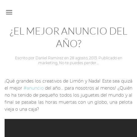
¿EL MEJOR ANUNCIO DEL
AÑO?
Escrito por
Daniel Ramírez
en
28 agosto, 2013
. Publicado en
marketing
,
No te puedes perder...
.
¡Qué grandes los creativos de Limón y Nada! Este sea quizá
el mejor
#anuncio
del año… para nosotros al menos! ¿Quién
no ha tenido de pequeño todos los juguetes del mundo y al
final se pasaba las horas muertas con un globo, una pelota
vieja o una caja?