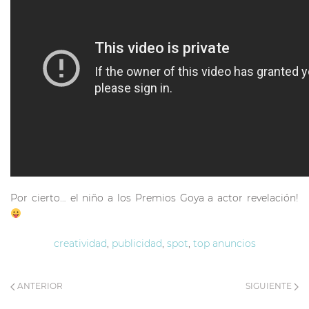
Por cierto… el niño a los Premios Goya a actor revelación!
creatividad
,
publicidad
,
spot
,
top anuncios
ANTERIOR
SIGUIENTE