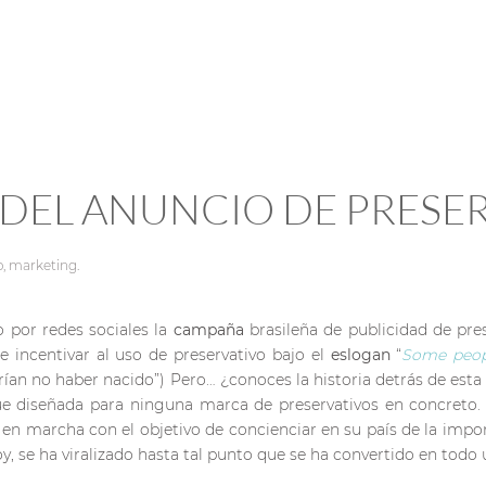
 DEL ANUNCIO DE PRESER
o
,
marketing
.
o por redes sociales la
campaña
brasileña de publicidad de pre
incentivar al uso de preservativo bajo el
eslogan
“
Some peop
ían no haber nacido”) Pero… ¿conoces la historia detrás de est
ue diseñada para ninguna marca de preservativos en concreto
en marcha con el objetivo de concienciar en su país de la impor
y, se ha viralizado hasta tal punto que se ha convertido en to