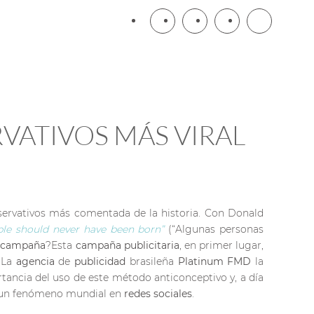
VATIVOS MÁS VIRAL
servativos más comentada de la historia. Con Donald
le should never have been born”
(“Algunas personas
a
campaña
?
Esta
campaña publicitaria
, en primer lugar,
. La
agencia
de
publicidad
brasileña
Platinum FMD
la
tancia del uso de este método anticonceptivo y, a día
do un fenómeno mundial en
redes
sociales
.