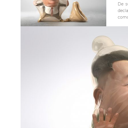
De s
decl
como