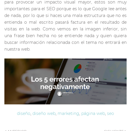
para provocar un impacto visual mayor, estos son muy
importantes para el SEO porque es lo que Google lee antes
de nada, por lo que si haces una mala estructura que no es
entienda o mal escrito pasará factura en el resultado de
visitas en la web. Como vemos en la imagen inferior, sin
una frase bien hecha no se entiende nada y quien quiera
buscar información relacionada con el tema no entrará en
nuestra web.
diseño
,
diseño web
,
marketing
,
página web
,
seo