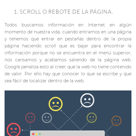
1. SCROLL O REBOTE DE LA PÁGINA.
Todos buscamos información en Internet en algún
momento de nuestra vida, cuando entramos en una página
y tenemos que entrar en pestañas dentro de la propia
página haciendo scroll que es bajar para encontrar la
información porque no se encuentra en el menú superior,
nos cansamos y acabamos saliendo de la página web.
Google penaliza esto al creer que la web no tiene contenido
de valor. Por ello hay que conocer lo que se escribe y que
sea fácil de localizar dentro de la web.