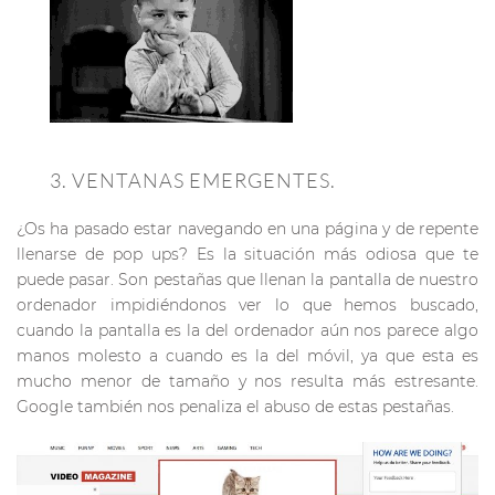
3. VENTANAS EMERGENTES.
¿Os ha pasado estar navegando en una página y de repente
llenarse de pop ups? Es la situación más odiosa que te
puede pasar. Son pestañas que llenan la pantalla de nuestro
ordenador impidiéndonos ver lo que hemos buscado,
cuando la pantalla es la del ordenador aún nos parece algo
manos molesto a cuando es la del móvil, ya que esta es
mucho menor de tamaño y nos resulta más estresante.
Google también nos penaliza el abuso de estas pestañas.