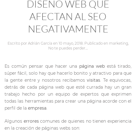
DISEÑO WEB QUE
AFECTAN AL SEO
NEGATIVAMENTE
Escrito por
Adrián García
en
10 mayo, 2018
. Publicado en
marketing
,
No te puedes perder...
.
Es común pensar que hacer una
página web
está tirado,
súper fácil, solo hay que hacerlo bonito y atractivo para que
la gente entre y nosotros recibamos
visitas
. Te equivocas,
detrás de cada página web que esté currada hay un gran
trabajo hecho por un equipo de expertos que exprimen
todas las herramientas para crear una página acorde con el
perfil de la
empresa
.
Algunos
errores
comunes de quienes no tienen experiencia
en la creación de páginas webs son: