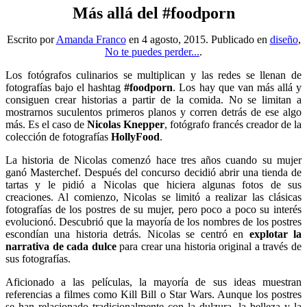
Más allá del #foodporn
Escrito por
Amanda Franco
en
4 agosto, 2015
. Publicado en
diseño
,
No te puedes perder...
.
Los fotógrafos culinarios se multiplican y las redes se llenan de
fotografías bajo el hashtag
#foodporn
. Los hay que van más allá y
consiguen crear historias a partir de la comida. No se limitan a
mostrarnos suculentos primeros planos y corren detrás de ese algo
más. Es el caso de
Nicolas Knepper
, fotógrafo francés creador de la
colección de fotografías
HollyFood
.
La historia de Nicolas comenzó hace tres años cuando su mujer
ganó Masterchef. Después del concurso decidió abrir una tienda de
tartas y le pidió a Nicolas que hiciera algunas fotos de sus
creaciones. Al comienzo, Nicolas se limitó a realizar las clásicas
fotografías de los postres de su mujer, pero poco a poco su interés
evolucionó. Descubrió que la mayoría de los nombres de los postres
escondían una historia detrás. Nicolas se centró en
explotar la
narrativa de cada dulce
para crear una historia original a través de
sus fotografías.
Aficionado a las películas, la mayoría de sus ideas muestran
referencias a filmes como Kill Bill o Star Wars. Aunque los postres
se han relacionado tradicionalmente con la dulzura, la belleza y la