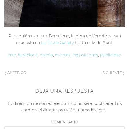
Para quién este por Barcelona, la obra de Vermibus está
expuesta en
La Taché Gallery
hasta el 12 de Abril.
arte
,
barcelona
,
diseño
,
eventos
,
exposiciones
,
publicidad
ANTERIOR
SIGUIENTE
DEJA UNA RESPUESTA
Tu dirección de correo electrónico no será publicada. Los
campos obligatorios están marcados con
*
COMENTARIO