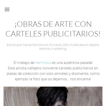
¡OBRAS DE ARTE CON
CARTELES PUBLICITARIOS!
Escrito por
Daniel Ramírez
en
13 marzo, 2014
. Publicado en
diseño
,
eventos
,
marketing
.
El trabajo de
Vermibus
es una auténtica pasada!
Este artista callejero convierte carteles publicitarios en
piezas de colección con solo pinceles y disolvente, como
ejemplo la foto que os dejamos… nos encanta!