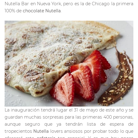
Nutella Bar en Nueva York, pero es la de Chicago la primera
100% de
chocolate Nutella
.
La inauguración tendrá lugar el 31 de mayo de este año y se
guardan muchas sorpresas para las primeras 400 personas,
aunque seguro que ya tendrán lista de espera de
tropecientos
Nutella
lovers ansiosos por probar todo lo que