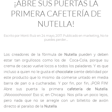
¡ABRE SUS PUERTAS LA
PRIMERA CAFETERÍA DE
NUTELLA!
Escrito por
Monti Ruiz
en
24 mayo, 2017
. Publicado en
marketing
,
No te
puedes perder...
.
Los creadores de la fórmula de
Nutella
pueden y deben
estar tan orgullosos como los de Coca-Cola, porque su
crema de cacao vuelve locos a todos los paladares. Y es que
incluso a quien no le gusta el
chocolate
siente debilidad por
este producto que lo mismo da comerse untado en media
barra de pan o a cucharadas. Y por fin, por fin, ¡POR FIN!
Abre sus puerta la primera
cafetería de Nutella
.
¡Wooooohoooo! Eso sí, en Chicago. Nos pilla un poco lejos,
pero nada que no se arregle con un billetito de avión
directo al paraíso de la
Nutella
.