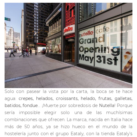
Solo con pasear la vista por la carta, la boca se te hace
agua:
crepes, helados, croissants, helado, frutas, galletas,
batidos, fondue
… ¡Muerte por sobredosis de
Nutella
! Porque
sería imposible elegir solo una de las muchísimas
combinaciones que ofrecen. La marca, nacida en Italia hace
más de 50 años, ya se hizo hueco en el mundo de la
hostelería junto con el grupo Eataly, con la tienda Eataly’s